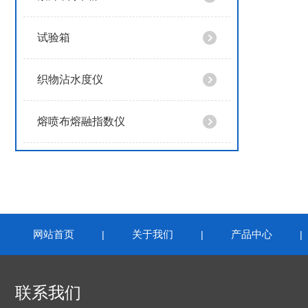
试验箱
织物沾水度仪
熔喷布熔融指数仪
网站首页
关于我们
产品中心
|
|
联系我们