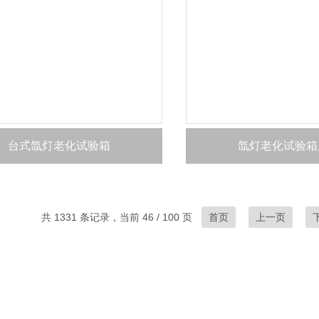
台式氙灯老化试验箱
氙灯老化试验箱
共 1331 条记录，当前 46 / 100 页
首页
上一页