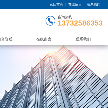
返回首页
在线留言
联系我们
咨询热线
13732586353
荣誉资质
在线留言
联系我们