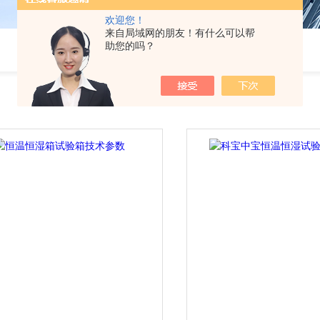
欢迎您！
来自局域网的朋友！有什么可以帮
助您的吗？