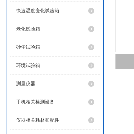
快速温度变化试验箱
老化试验箱
砂尘试验箱
环境试验箱
测量仪器
手机相关检测设备
仪器相关耗材和配件