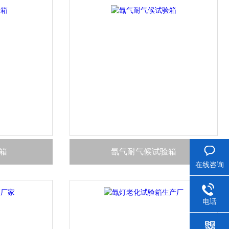
箱
氙气耐气候试验箱
在线咨询
电话