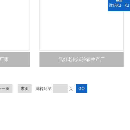
微信扫一扫
厂家
氙灯老化试验箱生产厂
下一页
末页
跳转到第
页