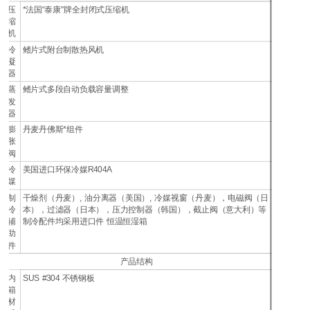
压
*法国“泰康"牌全封闭式压缩机
缩
机
冷
鳍片式附台制散热风机
凝
器
蒸
鳍片式多段自动负载容量调整
发
器
膨
丹麦丹佛斯*组件
胀
阀
冷
美国进口环保冷媒R404A
媒
制
干燥剂（丹麦）, 油分离器（美国）, 冷媒视窗（丹麦），电磁阀（日
冷
本），过滤器（日本），压力控制器（韩国），截止阀（意大利）等
辅
制冷配件均采用进口件 恒温恒湿箱
助
件
产品结构
内
SUS #304 不锈钢板
箱
材