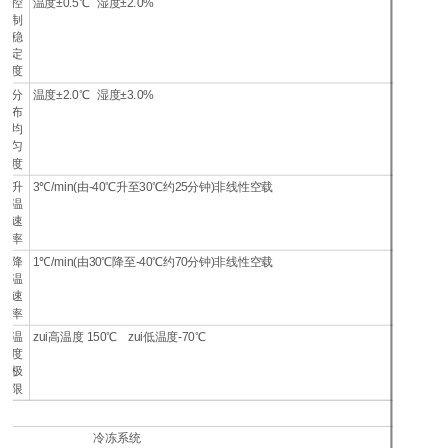
控
温度±0.5℃ 湿度±2.0%
制
稳
定
度
分
温度±2.0℃ 湿度±3.0%
布
均
匀
度
升
3℃/min(由-40℃升至30℃约25分钟)非线性空载
温
速
率
降
1℃/min(由30℃降至-40℃约70分钟)非线性空载
温
速
率
温
zui高温度 150℃ zui低温度-70℃
度
极
限
冷冻系统