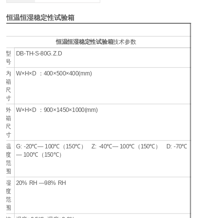
恒温恒湿稳定性试验箱
恒温恒湿稳定性试验箱
技术参数
型
DB-TH-S-80G.Z.D
号
内
W×H×D ：400×500×400(mm)
箱
尺
寸
外
W×H×D ：900×1450×1000(mm)
箱
尺
寸
温
G: -20℃— 100℃（150℃） Z: -40℃— 100℃（150℃） D: -70℃
度
— 100℃（150℃）
范
围
湿
20% RH —98% RH
度
范
围