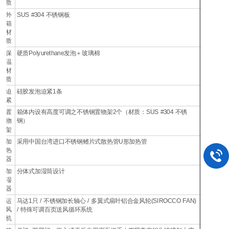
质
外
SUS #304 不锈钢板
箱
材
质
保
硬质Polyurethane发泡＋玻璃棉
温
材
质
迫
硅胶发泡迫紧1条
紧
置
箱体内设有高度可调之不锈钢置物架2个（材质：SUS #304 不锈
物
钢）
架
加
采用中国台湾进口不锈钢鳍片式散热管U形加热管
热
器
加
分体式加湿筒设计
湿
器
运
马达1只 / 不锈钢加长轴心 / 多翼式扇叶铝合金风轮(SIROCCO FAN)
风
/ 特殊可调百页送风循环系统
机