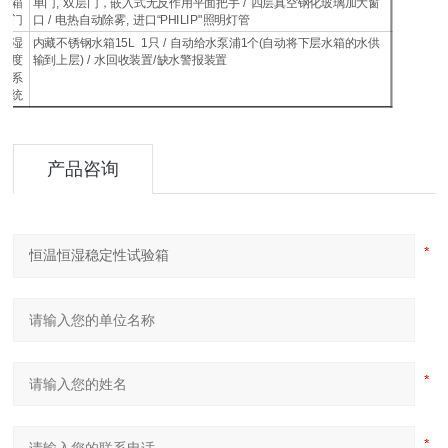
箱
单门, 双层门，嵌入式无反作用平面把手 / 四层真空钢化玻璃加大窗
门
口 / 电热自动除雾, 进口“PHILIP"照明灯管
湿
内藏不锈钢水箱15L 1只 / 自动给水泵浦1个(自动将下层水箱的水供
度
输到上层) / 水回收装置/缺水警报装置
系
统
产品咨询