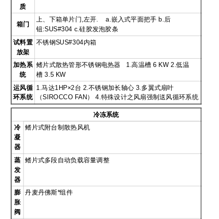
质
上、下箱单片门,左开. a.嵌入式平面把手 b.后
箱门
钮:SUS#304 c.硅胶发泡胶条
试料置
不锈钢SUS#304内箱
放架
加热系
鳍片式散热管形不锈钢电热器 1.高温槽 6 KW 2.低温
统
槽 3.5 KW
运风循
1.
马达1HP×2台 2.不锈钢加长轴心 3.多翼式扇叶
环系统
（SIROCCO FAN） 4.特殊设计之风扇强制送风循环系统
冷冻系统
冷
鳍片式附台制散热风机
凝
器
蒸
鳍片式多段自动负载容量调整
发
器
膨
丹麦丹佛斯*组件
胀
阀