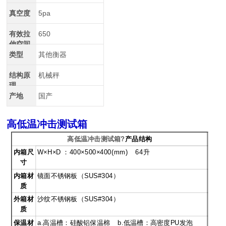
真空度
5pa
有效拉
650
伸空间
类型
其他衡器
结构原
机械秤
理
产地
国产
高低温冲击测试箱
高低温冲击测试箱
?
产品结构
内箱尺
W
×H×D ：400×500×400(mm) 64升
寸
内箱材
镜面不锈钢板（SUS#304）
质
外箱材
沙纹不锈钢板（SUS#304）
质
保温材
a.
高温槽：硅酸铝保温棉 b.低温槽：高密度PU发泡