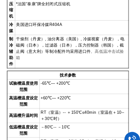
压
*法国“泰康"牌全封闭式压缩机
缩
机
冷
美国进口环保冷媒R404A
媒
制
干燥剂（丹麦）, 油分离器（美国）, 冷媒视窗（丹麦），电
冷
磁阀（日本），过滤器（日本），压力控制器（韩国），截
辅
止阀（意大利）等制冷配件均采用进口件
。
高低温冲击试验
助
箱
件
技术参数
试验槽温度使用
-65
℃— +200℃
范围
高温槽温度设定
+60
℃— +220℃
范围
RT
（室温）-- ＋150℃≤40min（室温在＋10--
高温槽升温时间
＋30℃时）
低温槽温度设定
－80℃-- －10℃
范围