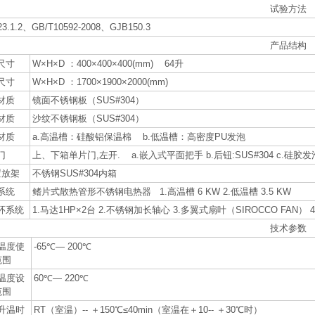
试验方法
23.1.2、GB/T10592-2008、GJB150.3
产品结构
尺寸
W×H×D ：400×400×400(mm) 64升
尺寸
W×H×D ：1700×1900×2000(mm)
材质
镜面不锈钢板（SUS#304）
材质
沙纹不锈钢板（SUS#304）
材质
a.高温槽：硅酸铝保温棉 b.低温槽：高密度PU发泡
门
上、下箱单片门,左开. a.嵌入式平面把手 b.后钮:SUS#304 c.硅胶
置放架
不锈钢SUS#304内箱
系统
鳍片式散热管形不锈钢电热器 1.高温槽 6 KW 2.低温槽 3.5 KW
环系统
1.马达1HP×2台 2.不锈钢加长轴心 3.多翼式扇叶（SIROCCO FA
技术参数
温度使
-65℃— 200℃
范围
温度设
60℃— 220℃
范围
升温时
RT（室温）-- ＋150℃≤40min（室温在＋10-- ＋30℃时）