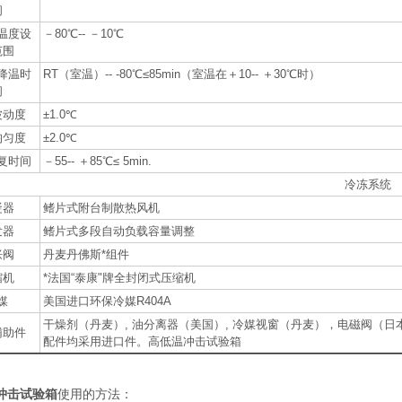
间
温度设
－80℃-- －10℃
范围
降温时
RT（室温）-- -80℃≤85min（室温在＋10-- ＋30℃时）
间
波动度
±1.0℃
均匀度
±2.0℃
复时间
－55-- ＋85℃≤ 5min.
冷冻系统
凝器
鳍片式附台制散热风机
发器
鳍片式多段自动负载容量调整
胀阀
丹麦丹佛斯*组件
缩机
*法国“泰康"牌全封闭式压缩机
媒
美国进口环保冷媒R404A
干燥剂（丹麦）, 油分离器（美国）, 冷媒视窗（丹麦），电磁阀（
辅助件
配件均采用进口件。高低温冲击试验箱
冲击试验箱
使用的方法：