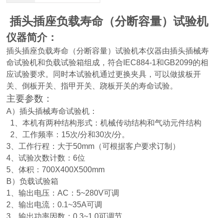
插头插座负载寿命（分断容量）试验机
仪器简介：
插头插座负载寿命（分断容量）试验机
本仪器由插头插械寿
命试验机和负载试验箱组成，符合
IEC884-1
和
GB2099
的相
应试验要求。同时本试验机通过更换夹具，可以做拔板开
关、倒板开关、指甲开关、跷板开关的寿命试验。
主要参数：
A
）插头插械寿命试验机：
1
、本机有两种结构形式：机械传动结构和气动元件结构
2
、工作频率：
15
次
/
分和
30
次
/
分。
3
、工作行程：大于
50mm（
可根据客户要求订制
）
4
、试验次数计数：
6
位
5
、体积：
700X400X500mm
B
）负载试验箱
1
、输出电压：
AC
：
5~280V
可调
2
、输出电流：
0.1~35A
可调
3
、输出功率因数：
0.3~1.0
可调节