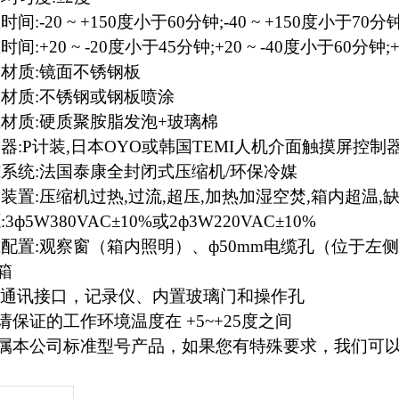
间:-20 ~ +150度小于60分钟;-40 ~ +150度小于70分钟
间:+20 ~ -20度小于45分钟;+20 ~ -40度小于60分钟;
材质:镜面不锈钢板
材质:不锈钢或钢板喷涂
材质:硬质聚胺脂发泡+玻璃棉
器:P计装,日本OYO或韩国TEMI人机介面触摸屏控制
系统:法国泰康全封闭式压缩机/环保冷媒
装置:压缩机过热,过流,超压,加热加湿空焚,箱内超温,
3ф5W380VAC±10%或2ф3W220VAC±10%
配置:观察窗（箱内照明）、ф50mm电缆孔（位于
箱
:通讯接口，记录仪、内置玻璃门和操作孔
请保证
的工作环境温度在 +5~+25度之间
属本公司标准型号产品，如果您有特殊要求，我们可