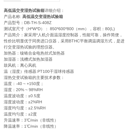
高低温交变湿热试验箱
详细介绍：
产品名称:
高低温交变湿热试验箱
产品型号：DB-TH-S-408Z
测试室尺寸（H*W*D）： 850*600*800（mm），容积：80(L)
产品简介：家采用*人机介面温湿度控制器，性能可靠，操作简便，
性价比明显优于同类进口仪器，采用BTHC平衡调温调湿方式，是进
行交变湿热试验的理想仪器。
加热器：镍铬合金电热丝式加热器
加湿器：浅槽式加热加湿器
鼓风机：离心风机
温（湿度）传感器:PT100干湿球传感器
湿热交变试验箱的主要技术参数：
温度：-40 ~ +150度；
湿度：20% ~ 98%RH
温度波动度：±0.5度
湿度波动度：±2%RH
湿度均匀度：±2.5%RH
温度均匀度：±2度
升温速率：3℃/min（非线性）
降温速率：1℃/min（非线性）