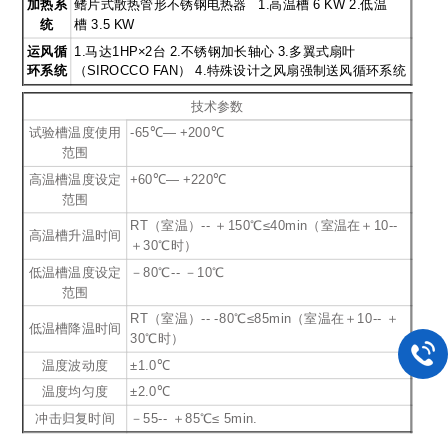
加热系
鳍片式散热管形不锈钢电热器 1.高温槽 6 KW 2.低温
统
槽 3.5 KW
运风循
1.
马达1HP×2台 2.不锈钢加长轴心 3.多翼式扇叶
环系统
（SIROCCO FAN） 4.特殊设计之风扇强制送风循环系统
技术参数
试验槽温度使用
-65℃— +200℃
范围
高温槽温度设定
+60℃— +220℃
范围
RT（室温）-- ＋150℃≤40min（室温在＋10--
高温槽升温时间
＋30℃时）
低温槽温度设定
－80℃-- －10℃
范围
RT（室温）-- -80℃≤85min（室温在＋10-- ＋
低温槽降温时间
30℃时）
温度波动度
±1.0℃
温度均匀度
±2.0℃
冲击归复时间
－55-- ＋85℃≤ 5min.