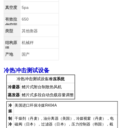
真空度
5pa
有效拉
650
伸空间
类型
其他衡器
结构原
机械秤
理
产地
国产
冷热冲击测试设备
冷热冲击测试设备
冷冻系统
冷凝器
鳍片式附台制散热风机
蒸发器
鳍片式多段自动负载容量调整
冷
美国进口环保冷媒R404A
媒
制
干燥剂（丹麦）, 油分离器（美国）, 冷媒视窗（丹麦），电
冷
磁阀（日本），过滤器（日本），压力控制器（韩国），截