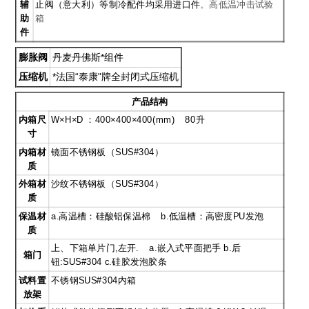
辅
止阀（意大利）等制冷配件均采用进口件
。
高低温冲击试验
助
箱
件
膨胀阀
丹麦丹佛斯*组件
压缩机
*法国“泰康"牌全封闭式压缩机
产品结构
内箱尺
W
×H×D ：400×400×400(mm) 80升
寸
内箱材
镜面不锈钢板（SUS#304）
质
外箱材
沙纹不锈钢板（SUS#304）
质
保温材
a.
高温槽：硅酸铝保温棉 b.低温槽：高密度PU发泡
质
上、下箱单片门,左开. a.嵌入式平面把手 b.后
箱门
钮:SUS#304 c.硅胶发泡胶条
试料置
不锈钢SUS#304内箱
放架