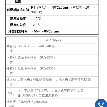
范围
RT
（室温）-- -80℃≤85min（室温在＋10-- ＋
低温槽降温时间
30℃时）
温度波动度
±1.0℃
温度均匀度
±2.0℃
冲击归复时间
－55-- ＋85℃≤ 5min.
厂家产品结构
内箱尺
W×H×D ：400×400×400(mm)
寸
内箱材
镜面不锈钢板（SUS#304）
质
外箱材
沙纹不锈钢板（SUS#304）
质
保温材
a.高温槽：硅酸铝保温棉 b.低温槽：高密度PU发泡
质
上、下箱单片门,左开. a.嵌入式平面把手 b.后
箱门
钮:SUS#304 c.硅胶发泡胶条
试料置
不锈钢SUS#304内箱
放架