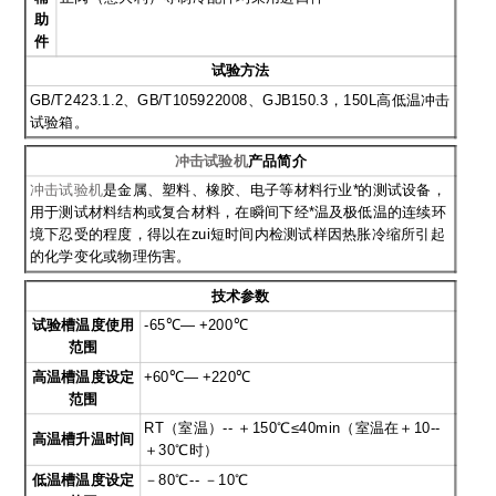
助
件
试验方法
GB/T2423.1.2
、
GB/T105922008
、
GJB150.3
，150L高低温冲击
试验箱。
冲击试验机
产品简介
冲击试验机
是金属、塑料、橡胶、电子等材料行业*的测试设备，
用于测试材料结构或复合材料，在瞬间下经*温及极低温的连续环
境下忍受的程度，得以在zui短时间内检测试样因热胀冷缩所引起
的化学变化或物理伤害。
技术参数
试验槽温度使用
-65
℃— +200℃
范围
高温槽温度设定
+60
℃— +220℃
范围
RT
（室温）-- ＋150℃≤40min（室温在＋10--
高温槽升温时间
＋30℃时）
低温槽温度设定
－80℃-- －10℃