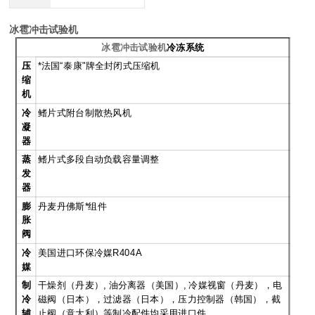
冰雹冲击试验机
冰雹冲击试验机
冷冻系统
压
*法国“泰康"牌全封闭式压缩机
缩
机
冷
鳍片式附台制散热风机
凝
器
蒸
鳍片式多段自动负载容量调整
发
器
膨
丹麦丹佛斯*组件
胀
阀
冷
美国进口环保冷媒R404A
媒
制
干燥剂（丹麦）, 油分离器（美国）, 冷媒视窗（丹麦），电
冷
磁阀（日本），过滤器（日本），压力控制器（韩国），截
辅
止阀（意大利）等制冷配件均采用进口件