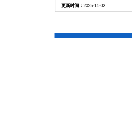
更新时间：
2025-11-02
产品咨询
细介绍
EBAO/科宝中宝
产地
国产
冷热冲击试验箱的
要求设备、设施
要求设备、设施