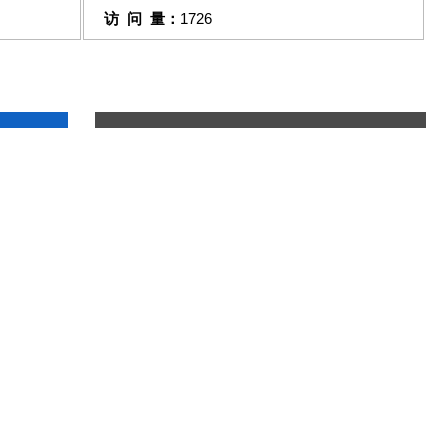
访 问 量：
1726
联系我们