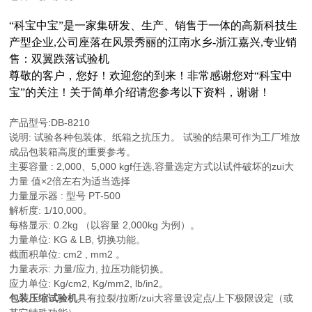
“
科宝中宝
”
是一家集研发、生产、销售于一体的高新科技生
产型企业
,
公司座落在风景秀丽的江南水乡
-
浙江嘉兴
,
专业销
售：双翼跌落试验机
尊敬的客户，您好！欢迎您的到来！非常感谢您对
“
科宝中
宝
”
的关注！关于简单介绍请您参考以下资料，谢谢！
产品型号:DB-8210
说明: 试验各种包装体、纸箱之抗压力。 试验的结果可作为工厂堆放
成品包装箱高度的重要参考。
主要容量 : 2,000、5,000 kgf任选,容量选定方式以试件破坏的zui大
力量 值×2倍左右为适当选择
力量显示器 : 型号 PT-500
解析度: 1/10,000。
每格显示: 0.2kg （以容量 2,000kg 为例）。
力量单位: KG & LB, 切换功能。
截面积单位: cm2 , mm2 。
力量表示: 力量/应力, 拉压功能切换。
应力单位: Kg/cm2, Kg/mm2, lb/in2。
包装压缩试验机
具有拉裂/拉断/zui大容量设定点/上下极限设定（或