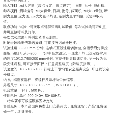
其它特殊功能）。
输入项目: zui大容量（高点设定、低点设定）, 日期, 批号, 截面积。
印表项目: 测试编号, zui大容量, 日期, 批号, 截面积, zui大力量值, 断
裂力量值,应力值, zui大力量平均值, 断裂力量平均值, 试验中取点
值。
取点功能: 试验中可按取点键保留当时试验值, 每次试验均可取9 点,
并可直接呼叫及打印。
每次试验结果可呼叫出查看及删除。
附记录器输出倍率选择钮, 可直接与记录器连接。
试验速度: 5~200mm/分钟, 连动式五段速度切换键, 全指示附灯操控
面板, 四段可从5~200mm/分钟 任意设定, 一般出厂均已设定好常用
的速度10/12.7/50/200 mm/分钟, 方便使用者快速切换, 另一段为无
段变速调整, 可直接于面板上任意调整速度（附速度指示）。
试验空间: 100×100×100, 行程上下限均附安全距离设定, 可任意设定
停机点。
结 构: 精密双滑杆、双螺杆及螺杆防尘伸缩帘。
外观尺寸: 180× 130 × 185 cm （ W × D × H ）。
机台重量 （约）: 500 Kg。
使用电压: 单相 200-240V, 50~60HZ。
特殊要求可根据顾客要求定制
售后服务：本产品国内免费上门安装调试，免费送货；产品*免费保
修一年，终身服务。