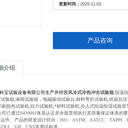
更新时间：
2025-11-01
产品咨询
细介绍
科宝试验设备有限公司生产并经营
风冷式冷热冲击试验箱
,恒温
试验箱,淋雨试验箱，电磁振动试验台,材料弯折试验机,纸箱抗
印刷脱色试验机,拉力试验机,*材料试验机,步入式恒温恒湿试验
公司已通过
ISO9001
体系认证并全面贯彻执行其质量保证体系的要
效运作。产品的研发设计符合：
ISO
、
ASTM
、
AATCC
、
TAPPI
、
ATRA
、
GB
、
CNS
等测试标准。