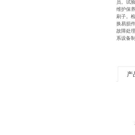
员。试
维护保
刷子。
换易损
故障处
系设备
产