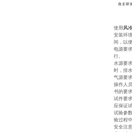
使用
风
安装环
间，以
电源要
行。
水源要
时，排
气源要
操作人
书的要
试件要
应保证
试验参
验过程
安全注