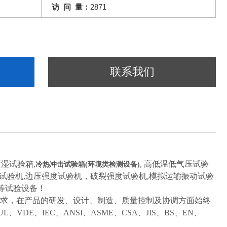
访 问 量：
2871
联系我们
恒湿试验箱,
, 高低温低气压试验
冷热冲击试验箱(环境类检测设备)
压试验机,边压强度试验机，破裂强度试验机,模拟运输振动试验
室等试验设备！
求，在产品的研发、设计、制造、质量控制及协调方面始终
UL
、
VDE
、
IEC
、
ANSI
、
ASME
、
CSA
、
JIS
、
BS
、
EN
、