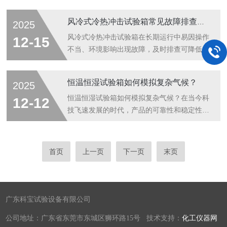
一种有效的手段来评估产品在不同温度条件下
示值偏差5℃，或无法升温/降温压缩机频繁启
的性能表现。那么，该设备究竟是如何实现这
停伴异常噪音核心排查路径制冷剂循环回路观
风冷式冷热冲击试验箱常见故障排查提示
2025
一神奇的功能的呢？让我们一同揭开它的神秘
察干燥过滤器结霜程度，严重结霜表明水分超
面纱。冷热冲击实验箱的核心原理是利用制冷
标需更换滤芯检测高低压压力表数值(R404A
风冷式冷热冲击试验箱在长期运行中易因操作
12-15
系统和加热系统的协同工作，快速改变试验
正常值为高压1.8-2.2MPa，低压0.4-
不当、环境影响出现故障，及时排查可降低设
箱...
0.6MPa)，压差过小提示冷媒泄漏应急处理：
备损耗，以下是核心故障的排查要点，全文约
微漏可用肥皂水检漏后补焊，严重泄漏需专业
700字。温度无法达到设定值若高温区升温缓
恒温恒湿试验箱如何模拟复杂气候？
2025
充注加热模块故障测量电加热管电阻值，偏离
慢或达不到上限，先检查加热管是否正常工
额定值±10%需更换清理加热管表面氧化层，
作，可通过控制柜电流表查看加热回路电流，
恒温恒湿试验箱如何模拟复杂气候？在当今科
12-12
接触不良...
无电流则可能是加热管烧毁或接触器故障。若
技飞速发展的时代，产品的可靠性和稳定性面
低温区降温不足，需确认散热风口是否被遮
临着各种严苛的挑战。无论是电子设备、汽车
挡，环境温度过高会影响制冷效率；再排查压
零部件，还是航空航天器材等，都需要在不同
缩机，若压缩机启动后无制冷效果，可能是制
气候条件下经受住考验，以确保其在实际应用
首页
上一页
下一页
末页
冷剂泄漏或压缩机阀片损坏，需联系专业人员
中的性能表现。而可编程恒温恒湿试验箱作为
检修。同时检查风阀切换是否到位，风阀卡滞
一种环境模拟设备，正发挥着至关重要的作
会...
用，它能够精准地模拟出复杂的气候环境，为
产品研发、质量控制和可靠性测试提供了强有
广东科宝试验设备有限公司
力的支持。一、工作原理与核心技术恒温恒湿
公司地址：广东省东莞市东城区狮环路15号 技术支持：
化工仪器网
试验箱的核心在于其温度和湿度控制系统。温