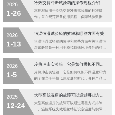
冷热交替冲击试验箱的操作规程介绍
2026
性。线性恒温恒湿试验箱的工作原理：1.温度
控制：采用制冷和加热系统来实现温度的精确
本规程适用于冷热交替冲击试验箱的标准操
1-26
调节。制冷系统一般使用压缩机制冷，而加热
作，旨在规范设备使用流程，保障试验数据准
则通过电加热器实现。温度传感器（如PT100
确性、设备运行安全性及延长设备使用寿命，
或热电偶）实时监测箱内的温度，并反馈给控
操作人员需经专业培训并熟悉设备结构、性能
恒温恒湿试验箱的效率和哪些方面有关
2026
制系统，实现动态调整。2.湿度控制：湿度的
后，方可上岗操作。一、试验前准备检查设备
调节通常通过加湿和除湿系统进行。加湿采用
外观、冷热室密封件、通风口是否完好，管路
恒温恒湿试验箱的效率和哪些方面有关恒温恒
1-13
超声波加湿器或蒸汽加湿器，通过雾...
无渗漏、线路无破损，确认冷热室内部清洁无
湿试验箱是一种用于模拟特殊环境条件的精密
杂物、冷凝水排放口通畅。核对试验样品规
设备，广泛应用于电子元件、汽车零部件、航
格，确保样品尺寸、重量符合设备额定承载要
空航天材料等领域的环境适应性测试。其核心
冷热冲击实验箱：它是如何模拟不同温度环境的？
2026
求，严禁超负载、超尺寸放置；样品表面无腐
功能是通过精确控制温度(-70℃~+150℃)和湿
蚀性、易燃易爆及挥发性物质，避免试验中产
度(20%~98%RH)，验证产品在高温高湿、低
冷热冲击实验箱：它是如何模拟不同温度环境
1-5
生安全隐患。接通设备电源、压缩空气（若
温干燥等复杂工况下的性能稳定性。影响效率
的？在当今科技飞速发展的时代，各种产品和
有），...
的核心因素1.温控系统性能-加热/制冷速率：-
材料都需要经受住复杂多变的环境考验，以确
加热功率密度决定升温速度，例如采用SiC半
保其在实际应用中的可靠性和稳定性。而冷热
大型高低温房的故障可以通过哪些方式排除
2025
导体加热器可实现5℃/min的线性升温，而传
冲击实验箱作为一种重要的环境试验设备，扮
统镍铬合金丝仅为2℃/min。-制冷系统匹配度
演着至关重要的角色。它能够在短时间内模拟
大型高低温房的故障可以通过哪些方式排除
12-24
至关...
出不同的温度变化，为科研人员和企业提供了
一、温控系统失效现象特征设定温度与实际显