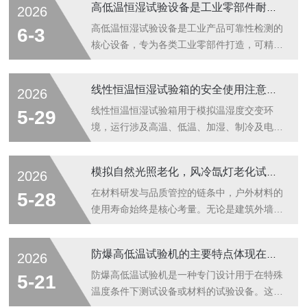
高低温恒湿试验设备是工业零部件耐湿检测设备
2026
理措施如下。日常操作规范是设备长效运行的
基础。开机前检查供电电压稳定，避免电压波
高低温恒湿试验设备是工业产品可靠性检测的
6-3
动烧毁电控元件，确认急停按钮处于复位状
核心设备，专为各类工业零部件打造，可精准
态。试验样品不可超出设备承重上限，样品之
模拟自然环境中高温、低温、恒定湿度及温湿
间预留通风间隙，不得遮挡风道出风口，防止
度交替变化工况，有效检测零部件在潮湿、温
线性恒温恒湿试验箱的安全使用注意事项有哪些？
2026
气流循环受阻造成局部超温、蒸发器结霜加
差、湿热叠加环境下的耐老化、耐腐蚀、抗变
剧。严禁将带挥发性腐蚀溶剂、强酸强碱、易
形及性能稳定性，广泛适配电子配件、五金构
线性恒温恒湿试验箱用于模拟温湿度交变环
5-29
燃易爆物品直接放入箱体，挥发物质会腐蚀蒸
件、塑胶零件、汽车零部件、新能源配件等行
境，运行涉及高温、低温、加湿、制冷及电气
发器...
业检测场景。设备采用加厚SUS304不锈钢一
系统，操作不当易引发设备故障、人身伤害，
体式箱体，防腐防锈、密封性，可有效杜绝湿
使用全过程需严格遵守安全规范，具体注意事
模拟自然光照老化，风冷氙灯老化试验箱介绍
2026
气外泄、温湿度流失，保障试验环境稳定。搭
项如下。开机前需做好全面检查。先确认设备
载高精度智能温湿度控制系统，支持全域精准
接地牢固，电源线、线路无老化、破损、松
在材料研发与品质管控的链条中，户外材料的
5-28
控温、恒湿调节，温湿度波动小、均匀度...
动，避免漏电风险。检查水箱水位，使用纯净
使用寿命始终是核心考量。无论是建筑外墙涂
水或去离子水，严禁加注自来水，防止管路结
料、汽车外饰件，还是户外包装材料，长期暴
垢堵塞、滋生杂菌。查看箱门密封条是否完
露于阳光、温度、湿度的交织作用下，都会出
防爆高低温试验机的主要特点体现在哪些方面？
2026
好、门关合严实，制冷、加热、风机等部件外
现褪色、开裂、性能衰减等问题。风冷氙灯老
观无异常。同时核对试验样品，禁止放入易
化试验箱作为模拟自然光照老化的核心设备，
防爆高低温试验机是一种专门设计用于在特殊
5-21
燃、易爆、易挥发、腐蚀性强及强放射性物
以精准复刻自然光照环境的能力，成为材料耐
温度条件下测试设备或材料的试验设备。这种