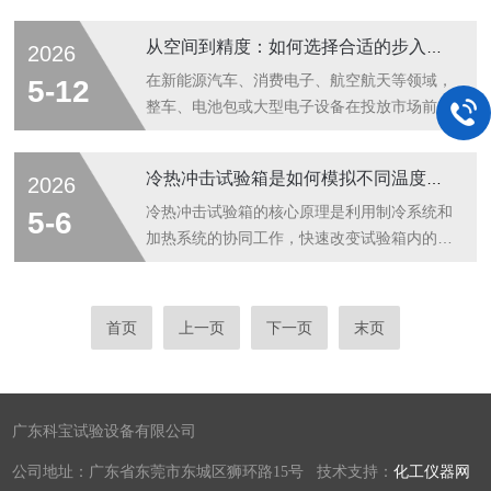
品，样品摆...
候性测试的关键工具，为材料品质筑牢防线。
设备通常用于模拟各种环境条件，以评估产品
一、核心原理：复刻自然光照，加速老化进程
在不同温度下的性能、可靠性和安全性。通过
从空间到精度：如何选择合适的步入式恒温恒湿试验房
2026
风冷氙灯老化试验箱的核心使命，是在实验室
控制内部环境的温度，来模拟特殊的高温或低
环境中精准复刻自然光照条件，并通过可控的
温条件。它通常配备有先进的温度控制系统，
在新能源汽车、消费电子、航空航天等领域，
5-12
强化手段加速材料老化过程，其原理围绕光
可以精确地控制试验箱内的温度。试验箱的设
整车、电池包或大型电子设备在投放市场前，
照...
计考虑到了防爆要求，确保在试验过程中，即
必须通过不同温湿度环境下的可靠性验证。传
使试验样品发生故障或爆炸，也不会对周围环
统的台式恒温恒湿箱已无法容纳这类大型样
冷热冲击试验箱是如何模拟不同温度环境的？
2026
境造成危害。防爆高低温试验机的主要特点：
品，此时，步入式恒温恒湿试验房便成为核心
1.防爆设计：设备采用防爆结构设计，确保在
测试设备。它实质上是一个可进入、可定制环
冷热冲击试验箱的核心原理是利用制冷系统和
5-6
试验过程中，即使发生爆炸，也能将危险限...
境的“大型环境模拟舱”。然而，这类设备投入
加热系统的协同工作，快速改变试验箱内的温
高、技术复杂，如何科学选择？本文从四大维
度环境。其制冷部分通常采用压缩机制冷技
度为您解析。一、定容与定点：先明确测试需
术，通过制冷剂在蒸发器中的蒸发吸热，使试
求选购的第一步不是比较参数，而是清晰回答
验箱内的温度迅速降低。当需要升温时，加热
首页
上一页
下一页
末页
三个问题：测什么？多大？多严苛？样品尺寸
系统则启动，常见的有电热丝加热或蒸汽加热
与摆放方式：这是决定试验房内尺寸的首要
等方式，将热量传递给试验箱内部的空气，从
依...
而使温度快速上升。这种快速的制冷和加热过
程，使得试验箱能够在较短的时间内完成从低
广东科宝试验设备有限公司
温到高温或者从高温到低温的转换，从而实现
公司地址：广东省东莞市东城区狮环路15号 技术支持：
化工仪器网
对产品的冷热冲击测试。为了确保温度变化的