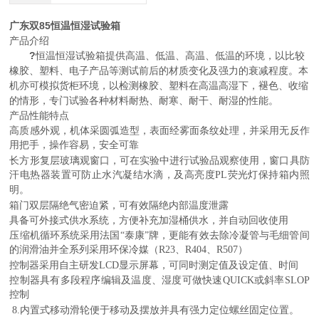
广东双85恒温恒湿试验箱
产品介绍
?
恒温恒湿试验箱提供高温、低温、高温、低温的环境，以比较
橡胶、塑料、电子产品等测试前后的材质变化及强力的衰减程度。本
机亦可模拟货柜环境，以检测橡胶、塑料在高温高湿下，褪色、收缩
的情形，专门试验各种材料耐热、耐寒、耐干、耐湿的性能。
产品性能特点
高质感外观，机体采圆弧造型，表面经雾面条纹处理，并采用无反作
用把手，操作容易，安全可靠
长方形复层玻璃观窗口，可在实验中进行试验品观察使用，窗口具防
汗电热器装置可防止水汽凝结水滴，及高亮度PL荧光灯保持箱内照
明。
箱门双层隔绝气密迫紧，可有效隔绝内部温度泄露
具备可外接式供水系统，方便补充加湿桶供水，并自动回收使用
压缩机循环系统采用法国“泰康”牌，更能有效去除冷凝管与毛细管间
的润滑油并全系列采用环保冷媒（R23、R404、R507）
控制器采用自主研发LCD显示屏幕，可同时测定值及设定值、时间
控制器具有多段程序编辑及温度、湿度可做快速QUICK或斜率SLOP
控制
8.内置式移动滑轮便于移动及摆放并具有强力定位螺丝固定位置。