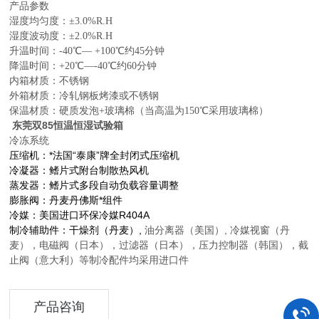
产品参数
湿度均匀度：
±3.0%R.H
湿度波动度：
±2.0%R.H
升温时间：-40℃— +100℃约45分钟
降温时间：+20℃—-40℃约60分钟
内箱材质：不锈钢
外箱材质：冷轧钢板烤漆或不锈钢
保温材质：硬质发泡+玻璃棉（当高温为150℃采用玻璃棉）
东莞
双85恒温恒湿试验箱
冷冻系统
压缩机：*法国“泰康”牌全封闭式压缩机
冷凝器：鳍片式附台制散热风机
蒸发器：鳍片式多段自动负载容量调整
膨胀阀：丹麦丹佛斯*组件
冷媒：美国进口环保冷媒R404A
制冷辅助件：干燥剂（丹麦）,
油分离器（美国）, 冷媒视窗（丹
麦），电磁阀（日本），过滤器（日本），压力控制器（韩国），截
止阀（意大利）等制冷配件均采用进口件
产品咨询