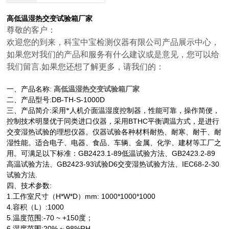
高低温湿热交变试验箱厂
家
尊敬的客户：
欢迎您的到来，
科宝中宝检测仪器有限公司
产品展示中心，
如果您对我们的产品和服务有什么建议或是意见，您可以给
我们留言.如果您还想了解更多，请我们的：
:
一、产品名称
高低温湿热交变试验箱厂
家
:DB-TH-S-1000D
二、产品型号
:
三、产品简介
采用*人机介面温湿度控制器，性能可靠，操作简便，
BTHC
控制技术明显优于同类进口仪器，采用
平衡调温方式，是进行
交变湿热试验的理想仪器。仪器试验各种材料耐热、耐寒、耐干、耐
湿性能。适合电子、电器、食品、车辆、金属、化学、建材等工厂之
GB2423.1-89
GB2423.2-89
用。可满足以下标准：
低温试验方法、
GB2423-93
D6
IEC68-2-30
高温试验方法、
试验
交变湿热试验方法、
.
试验方法
:
四、技术参数
1.
H*W*D
mm: 1000*1000*1000
工作室尺寸（
）
4.
L
:1000
容积（
）
5.
:-70 ~ +150
温度范围
度；
6.
:20% ~ 98%RH
湿度范围