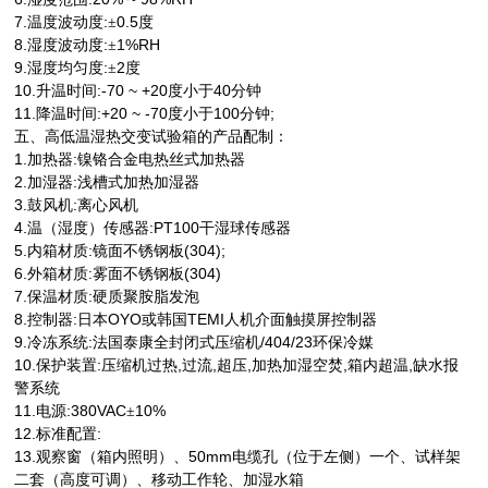
7.
:
0.5
温度波动度
±
度
8.
:
1%RH
湿度波动度
±
9.
:
2
湿度均匀度
±
度
10.
:-70 ~ +20
40
升温时间
度小于
分钟
11.
:+20 ~ -70
100
;
降温时间
度小于
分钟
五、高低温湿热交变试验箱的产品配制：
1.
:
加热器
镍铬合金电热丝式加热器
2.
:
加湿器
浅槽式加热加湿器
3.
:
鼓风机
离心风机
4.
:PT100
温（湿度）传感器
干湿球传感器
5.
:
(304);
内箱材质
镜面不锈钢板
6.
:
(304)
外箱材质
雾面不锈钢板
7.
:
保温材质
硬质聚胺脂发泡
8.
:
OYO
TEMI
控制器
日本
或韩国
人机介面触摸屏控制器
9.
:
/404/23
冷冻系统
法国泰康全封闭式压缩机
环保冷媒
10.
:
,
,
,
,
,
保护装置
压缩机过热
过流
超压
加热加湿空焚
箱内超温
缺水报
警系统
11.
:380VAC
10%
电源
±
12.
:
标准配置
13.
50mm
观察窗（箱内照明）、
电缆孔（位于左侧）一个、试样架
二套（高度可调）、移动工作轮、加湿水箱