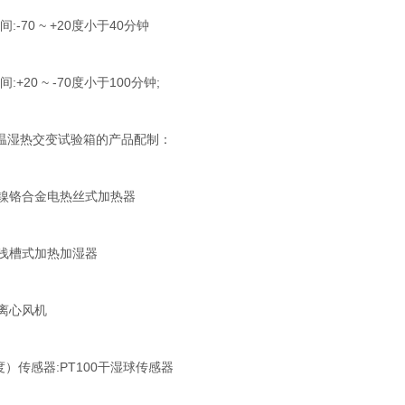
间:-70 ~ +20度小于40分钟
间:+20 ~ -70度小于100分钟;
温湿热交变试验箱的产品配制：
器:镍铬合金电热丝式加热器
:浅槽式加热加湿器
:离心风机
度）传感器:PT100干湿球传感器