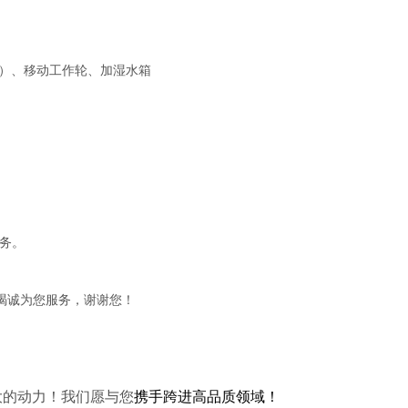
调）、移动工作轮、加湿水箱
务。
竭诚为您服务，谢谢您！
大的动力！我们愿与您
携手跨进高品质领域！