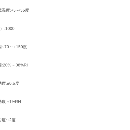
温度:+5~+35度
）:1000
:-70 ~ +150度；
围:20% ~ 98%RH
度:±0.5度
度:±1%RH
匀度:±2度