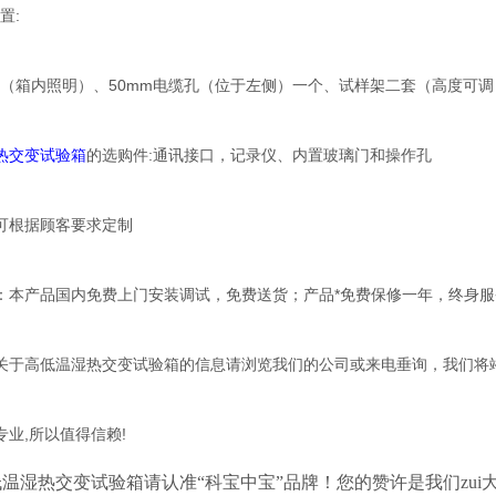
置:
察窗（箱内照明）、50mm电缆孔（位于左侧）一个、试样架二套（高度可
热交变试验箱
的选购件:通讯接口，记录仪、内置玻璃门和操作孔
可根据顾客要求定制
：本产品国内免费上门安装调试，免费送货；产品*免费保修一年，终身服
关于高低温湿热交变试验箱的信息请浏览我们的公司或来电垂询，我们将
专业,所以值得信赖!
温湿热交变试验箱请认准“科宝中宝”品牌！您的赞许是我们zui