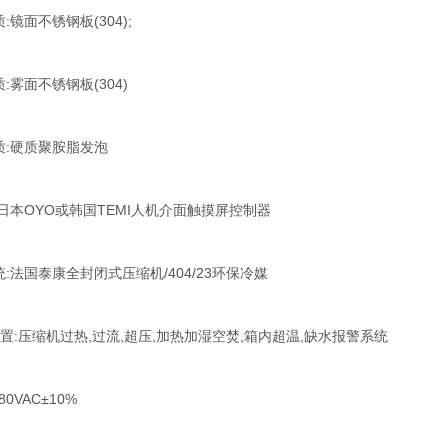
质:镜面不锈钢板(304);
质:雾面不锈钢板(304)
质:硬质聚胺脂发泡
:日本OYO或韩国TEMI人机介面触摸屏控制器
统:法国泰康全封闭式压缩机/404/23环保冷媒
装置:压缩机过热,过流,超压,加热加湿空焚,箱内超温,缺水报警系统
80VAC±10%