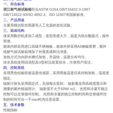
一、符合标准
浙江耐气候试验箱
符合ASTM G154,GB/T16422.3-1997
GB/T14522-93ISO 4892-3、ISO 11507等国家标准。
二、产品用途
主要用模仿阳光雨露等人工光源的老化试验。
三、箱体结构
体采用数控机床加工成型，造型美观大方，箱盖为双向翻盖式，操作
简便。
箱体内胆采用进口高级不锈钢板，箱体外胆采用A3钢板喷塑，紫外
线耐气候试验箱增加了外观质感和洁净度。
加热方式为内胆水槽式加热，升温快，温度分布均匀。
排水系统使用回涡型及U型积沉装置排水，方便用户清洁。
四、控制系统
采用黑色铝板联接温度传感器，采用黑板温度仪表控制加热，温度更
稳定。
辐射计探头采用固定式，无须每次装卸。 辐射量采用高精度显示和
测量的紫外线辐照计。 辐射度不大于50W/ m2。 光照和冷凝可独立
控制可以交替循环控制。 光照和冷凝的独立控制时间和交替循环控
制的时间可在一千xiao时内任意设置。
五、技术参数
性能指标