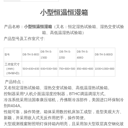
小型恒温恒湿箱
产品名称：
小型恒温恒湿箱
（又名：恒定湿热试验箱、湿热交变试验
箱、高低温湿热试验箱）
产品型号及工作室尺寸:
DB-TH-S-
DB-TH-S-
DB-TH-S-
型号
DB-TH-S-80D
DB-TH-S-800D
150D
225D
408D
工作室尺寸
（mm）
500×400×400
600×500×500
750×600×500
850×800×600
1000×1000×800
（H×W×D）
产品特点：
又名恒定湿热试验箱、湿热交变试验箱、高低温湿热试验箱。
控制器采用*人机介面温湿度控制器，BTHC调温调湿方式。
冷冻系统采用法国泰康压缩机，丹佛斯冷冻部件，美国进口环保制冷
剂R404A。
性能可靠，操作简便。箱体采用数控机床加工成型，造型美观大方、
新颖，并采用嵌入式无反作用把手，操作简便。
大型观测视窗附照明灯保持箱内明亮，且采用加大型双层真空钢化玻