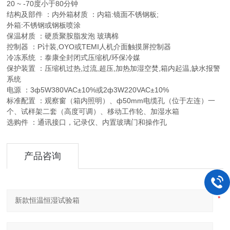
20 ~ -70度小于80分钟
结构及部件 ：内外箱材质 ：内箱:镜面不锈钢板;
外箱:不锈钢或钢板喷涂
保温材质 ：硬质聚胺脂发泡 玻璃棉
控制器 ：P计装,OYO或TEMI人机介面触摸屏控制器
冷冻系统 ：泰康全封闭式压缩机/环保冷媒
保护装置 ：压缩机过热,过流,超压,加热加湿空焚,箱内起温,缺水报警
系统
电源 ：3ф5W380VAC±10%或2ф3W220VAC±10%
标准配置 ：观察窗（箱内照明）、ф50mm电缆孔（位于左连）一
个、试样架二套（高度可调）、移动工作轮、加湿水箱
选购件 ：通讯接口，记录仪、内置玻璃门和操作孔
产品咨询