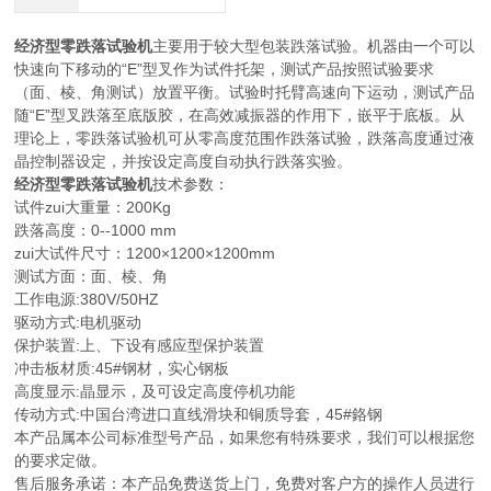
经济型零跌落试验机
主要用于较大型包装跌落试验。机器由一个可以
快速向下移动的“E”型叉作为试件托架，测试产品按照试验要求
（面、棱、角测试）放置平衡。试验时托臂高速向下运动，测试产品
随“E”型叉跌落至底版胶，在高效减振器的作用下，嵌平于底板。从
理论上，零跌落试验机可从零高度范围作跌落试验，跌落高度通过液
晶控制器设定，并按设定高度自动执行跌落实验。
经济型零跌落试验机
技术参数：
试件zui大重量：200Kg
跌落高度：0--1000 mm
zui大试件尺寸：1200×1200×1200mm
测试方面：面、棱、角
工作电源:380V/50HZ
驱动方式:电机驱动
保护装置:上、下设有感应型保护装置
冲击板材质:45#钢材，实心钢板
高度显示:晶显示，及可设定高度停机功能
传动方式:中国台湾进口直线滑块和铜质导套，45#鉻钢
本产品属本公司标准型号产品，如果您有特殊要求，我们可以根据您
的要求定做。
售后服务承诺：本产品免费送货上门，免费对客户方的操作人员进行