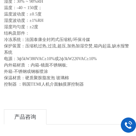
湿度：30% ~ 98%RH
温度：-40 ~ 150度；
温度波动度：±0.5度
湿度波动度：±1%RH
湿度均匀度：±2度
结构及部件：
冷冻系统：法国泰康全封闭式压缩机/环保冷媒
保护装置：压缩机过热,过流,超压,加热加湿空焚,箱内起温,缺水报警
系统
电源：3ф5kW380VAC±10%或2ф3kW220VAC±10%
内外箱材质 ：内箱-镜面不锈钢板;
外箱-不锈钢或钢板喷涂
保温材质：硬质聚胺脂发泡 玻璃棉
控制器 ：韩国TEMI人机介面触摸屏控制器
产品咨询