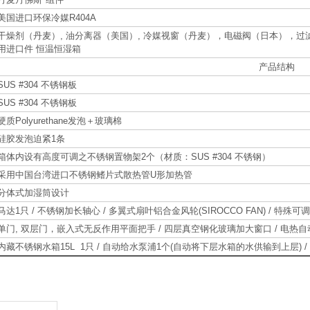
美国进口环保冷媒R404A
干燥剂（丹麦）, 油分离器（美国）, 冷媒视窗（丹麦），电磁阀（日本），
用进口件 恒温恒湿箱
产品结构
SUS #304 不锈钢板
SUS #304 不锈钢板
硬质Polyurethane发泡＋玻璃棉
硅胶发泡迫紧1条
箱体内设有高度可调之不锈钢置物架2个（材质：SUS #304 不锈钢）
采用中国台湾进口不锈钢鳍片式散热管U形加热管
分体式加湿筒设计
马达1只 / 不锈钢加长轴心 / 多翼式扇叶铝合金风轮(SIROCCO FAN) / 特
单门, 双层门，嵌入式无反作用平面把手 / 四层真空钢化玻璃加大窗口 / 电热自动除
内藏不锈钢水箱15L 1只 / 自动给水泵浦1个(自动将下层水箱的水供输到上层) 