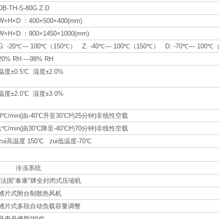
DB-TH-S-80G.Z.D
W×H×D ：400×500×400(mm)
W×H×D ：900×1450×1000(mm)
G: -20℃— 100℃（150℃） Z: -40℃— 100℃（150℃） D: -70℃— 100℃
20% RH —98% RH
温度±0.5℃ 湿度±2.0%
温度±2.0℃ 湿度±3.0%
3℃/min(由-40℃升至30℃约25分钟)非线性空载
1℃/min(由30℃降至-40℃约70分钟)非线性空载
zui高温度 150℃ zui低温度-70℃
冻系统
*法国“泰康"牌全封闭式压缩机
鳍片式附台制散热风机
鳍片式多段自动负载容量调整
丹麦丹佛斯*组件