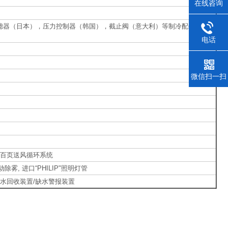
在线咨询
过滤器（日本），压力控制器（韩国），截止阀（意大利）等制冷配件均采
电话
微信扫一扫
殊可调百页送风循环系统
雾, 进口“PHILIP"照明灯管
/ 水回收装置/缺水警报装置