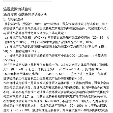
温湿度振动试验箱
温湿度振动试验箱
的选择方法
1、容积的选择
将被试产品（元器件、组件、部件或整机）置入气候环境箱进行试验时，为了
保证被试产品周围气氛能满足试验规范所规定的环境试验条件，气候箱工作尺寸
与被试产品外廓尺寸之间应遵循以下几点规定：
a）被试产品的体积（W×D×H）不得超过试验箱有效工作空间的（20～35）％
（推荐选用20％）。对于在试验中发热的产品推荐选用不大于10％。
b）被试产品的迎风断面积与该断面上试验箱工作室总面积之比不大于（35～
50）％（推荐选用35％）。
c）被试产品外廓表面距试验箱壁的距离至少保持100～150mm，（推荐选用
150mm）。
上述三点规定实际上是相互依存和统一的。以1立方米正方体箱子为例，面积比
为1：(0.35～0.5）相当于体积之比为1：（0.207～0.354）。距箱壁100～
150mm相当于体积之比为1：（0.343～0.512）。总括上述三点规定，气候环
境试验箱的工作腔容积至少应是被试产品外廓体积的3～5倍。
作出这种规定的理由是因为被试验件置入箱体后挤占了流畅的通道，通道变窄将
导致气流流速的增加。加速气流与被试验件之间的热交换。这与环境条件的再现
不符，因为在有关标准中对涉及温度环境试验都规定试验箱内试验样件周围的空
气流速不应超过1.7m/s，以防止试验样件和周围气氛产生不符合实际的热传导。
在空载时试验箱内平均风速为0.6～0.8m/s，不超过1m/s，满足a)、b)两点要求
所规定的空间及面积比时，流场的风速可能增大（50～100）％，平均zui高风
速为（1～1.7）m/s。满足标准规定的要求。如果在试验中不加限制地加大试验