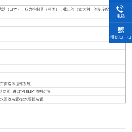
过滤器（日本），压力控制器（韩国），截止阀（意大利）等制冷配件均采
电话
微信扫一扫
殊可调百页送风循环系统
雾, 进口“PHILIP"照明灯管
/ 水回收装置/缺水警报装置