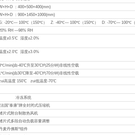
W×H×D ：400×500×400(mm)
W×H×D ：900×1450×1000(mm)
G: -20℃— 100℃（150℃） Z: -40℃— 100℃（150℃） D: -70℃— 100℃
20% RH —98% RH
温度±0.5℃ 湿度±2.0%
温度±2.0℃ 湿度±3.0%
3℃/min(由-40℃升至30℃约25分钟)非线性空载
1℃/min(由30℃降至-40℃约70分钟)非线性空载
zui高温度 150℃ zui低温度-70℃
冷冻系统
*法国“泰康"牌全封闭式压缩机
鳍片式附台制散热风机
鳍片式多段自动负载容量调整
丹麦丹佛斯*组件