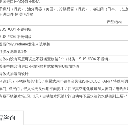
美国进口环保冷媒R404A
干燥剂（丹麦）, 油分离器（美国）, 冷媒视窗（丹麦），电磁阀（日本），
用进口件 恒温恒湿箱
产品结构
SUS #304 不锈钢板
SUS #304 不锈钢板
硬质Polyurethane发泡＋玻璃棉
硅胶发泡迫紧1条
箱体内设有高度可调之不锈钢置物架2个（材质：SUS #304 不锈钢）
采用中国台湾进口不锈钢鳍片式散热管U形加热管
分体式加湿筒设计
马达1只 / 不锈钢加长轴心 / 多翼式扇叶铝合金风轮(SIROCCO FAN) / 特
单门, 双层门，嵌入式无反作用平面把手 / 四层真空钢化玻璃加大窗口 / 电热自动除
内藏不锈钢水箱15L 1只 / 自动给水泵浦1个(自动将下层水箱的水供输到上层) 
品咨询