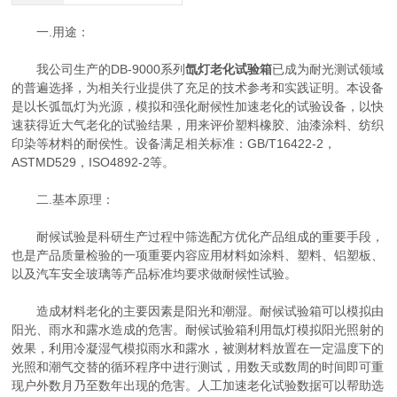
一.用途：
我公司生产的DB-9000系列
氙灯老化试验箱
已成为耐光测试领域
的普遍选择，为相关行业提供了充足的技术参考和实践证明。本设备
是以长弧氙灯为光源，模拟和强化耐候性加速老化的试验设备，以快
速获得近大气老化的试验结果，用来评价塑料橡胶、油漆涂料、纺织
印染等材料的耐侯性。设备满足相关标准：GB/T16422-2，
ASTMD529，ISO4892-2等。
二.基本原理：
耐候试验是科研生产过程中筛选配方优化产品组成的重要手段，
也是产品质量检验的一项重要内容应用材料如涂料、塑料、铝塑板、
以及汽车安全玻璃等产品标准均要求做耐候性试验。
造成材料老化的主要因素是阳光和潮湿。耐候试验箱可以模拟由
阳光、雨水和露水造成的危害。耐候试验箱利用氙灯模拟阳光照射的
效果，利用冷凝湿气模拟雨水和露水，被测材料放置在一定温度下的
光照和潮气交替的循环程序中进行测试，用数天或数周的时间即可重
现户外数月乃至数年出现的危害。人工加速老化试验数据可以帮助选