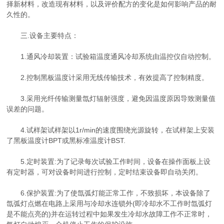
择新材料，改造现有材料，以及评价配方的变化是如何影响产品的耐
久性的。
三.设备主要特点：
1.通风冷却装置：试验箱温度通风冷却系统由温控仪自动控制。
2.控制黑板温度计采用无线传输技术，有效提高了控制精度。
3.采用光纤传输测量氙灯辐射强度，避免因温度原因导致测量值
误差的问题。
4.试样架试样架以1r/min的速度围绕光源旋转，在试样架上安装
了黑板温度计BPT或黑标准温度计BST.
5.定时装置:为了记录每次试验工作时间，设备在操作面板上设
有定时器，可对设备时间进行控制，定时结束设备即自动关闭。
6.保护装置:为了使氙弧灯能正常工作，不致损坏，本设备除了
氙弧灯点燃在电路上采用与冷却水连锁外(即冷却水不工作时氙弧灯
是不能点亮的)并在运转过程中如果发生冷却水故障工作不正常时，