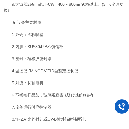
9.过滤器255nm以下0%，400～800nm90%以上。(3—6个月更
换)
五.设备主要材质：
1.外壳：冷板喷塑
2.内胆：SUS3042B不锈钢板
3.密封：硅橡胶密封条
4.温控仪:”MINGDA”PID自整定控制仪
5.对流：长轴电机
6.不锈钢样品架，玻璃观察窗,试样架旋转结构
7.设备运行时序控制器.
8.“F-ZA”光辐射计或UV-B紫外辐射强度计.