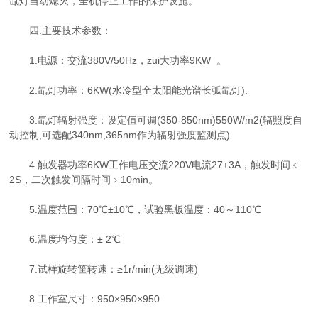
氙灯自动熄灭，全机停止工作的保护设施。
四.主要技术参数：
1.电源：交流380V/50Hz，zui大功率9KW 。
2.氙灯功率：6KW(水冷型全太阳能光谱长弧氙灯).
3.氙灯辐射强度：设定值可调(350-850nm)550W/m2(辐照度自
动控制,可选配340nm,365nm作为辐射强度监测点)
4.触发器功率6KW工作电压交流220V电流27±3A，触发时间﹤
2S，二次触发间隔时间﹥10min。
5.温度范围：70℃±10℃，试验黑板温度：40～110℃
6.温度均匀度：± 2℃
7.试样旋转筐转速：≥1r/min(无级调速)
8.工作室尺寸：950×950×950