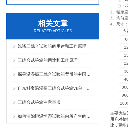
Z
：-
D
：-
2
、稳定度: 
3
、均匀度:
相关文章
4、
尺寸
RELATED ARTICLES
内
8
浅谈三综合试验箱的用途和工作原理
1
1
三综合试验箱的用途和工作原理
2
3
探寻温湿振三综合试验箱背后的中国智造力量——以广东科宝为例
4
80
广东科宝温湿振三综合试验箱vs单一环境测试：为何“复合”才是产品真实工况的试金石？
96
三综合试验箱注意事项
100
主要为航
如何清除恒温恒湿试验箱内所产生的的雾霜
用户对整
比，更能