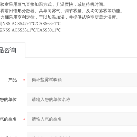
室采用蒸气直接加温方式，升温度快，减短待机时间。
塔附锥形分散器、具导向雾气、调节雾量、及均匀落雾等功能。
桶采用亨利定律，于以加温加湿，并提供试验室所需之湿度。
.ACSS47±1℃/CASS63±1℃
.ACSS35±1℃/CASS50±1℃
品咨询
产品：
您的单位：
您的姓名：