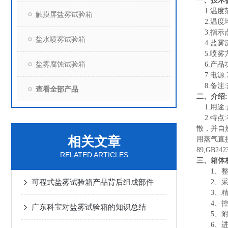
、
技术
一
1.温度范
触摸屏盐雾试验箱
2.温度均
3.指示点
盐水喷雾试验箱
4.盐雾沉降
5.喷雾
盐雾腐蚀试验箱
6.产品功率
7.电源:22
8.备注
查看全部产品
二、
介绍:
1.用途
2.特点
散，并自
相关文章
用蒸气直
89,GB
RELATED ARTICLES
三、箱体
1、整台
可程式盐雾试验箱产品背后组成部件
2、采用
3、精密
4、控制
广东科宝对盐雾试验箱的知识总结
5、附双
6、进口