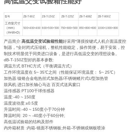
高低温交变试验箱性能
好
型号
ZB-T-80Z
ZB-T-150Z
ZB-T-225Z
ZB-T-408Z
ZB-T-800Z
工作室尺寸
（mm）
500×400×400
600×500×500
750×600×500
850×800×600
1000×1000×800
（H×W×D）
产品简介:
高低温交变试验箱性能
好采用*薄摸按键式人机介面温度控
制器，*全封闭式压缩机，整机性能稳定，操作简便，易于安装，控
制技术明显优于同类进口设备，是进行高低温交变的理想设备。
dB-T-150Z型好的基本参数:
调温方式 BTHC方式（平衡调温方式）
工作环境温度在 5~ 35℃之间（性能保证环境温度： 5~ 25℃）
加热器:镍铬合金电热丝式加热器/不锈钢鳍片式U型加热管
鼓风机:进口加长轴心马达 百页式送风窗口
温传感器:PT100干球传感器
温度:-40 ~ 150度
温度波动度:±0.5度
升温时间:-40 ~ 150度小于70分钟
降温时间: 20 ~ -40度小于60分钟;
高低温试验箱的结构及部件
内外箱材质 :内箱-镜面不锈钢板;外箱-不锈钢或钢板喷涂