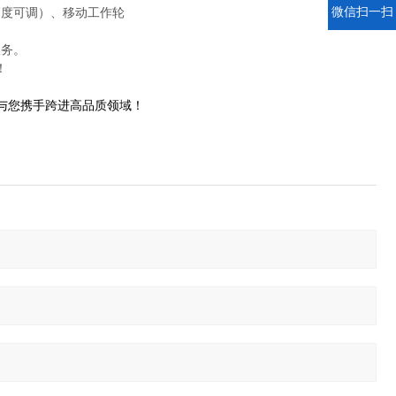
微信扫一扫
高度可调）、移动工作轮
服务。
！
愿与您携手跨进高品质领域！