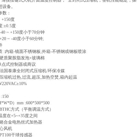
*薄摸按键式人机介面温度控制器，*全封闭式压缩机，整机性能稳定，
想设备。
参数：
~ +150度
:±0.5度
40 ~ +150度小于70分钟
20 ~ -40度小于60分钟;
件
 :内箱-镜面不锈钢板;外箱-不锈钢或钢板喷涂
:硬质聚胺脂发泡+玻璃棉
*单点式控制器或商议
:法国泰康全封闭式压缩机/环保冷媒
压缩机过热,过流,超压,加热空焚,箱内起温
220VAC±10%
150
W*D）mm :600*500*500
 BTHC方式（平衡调温方式）
度在+5~+35度之间
镍铬合金电热丝式加热器
离心风机
PT100干球传感器