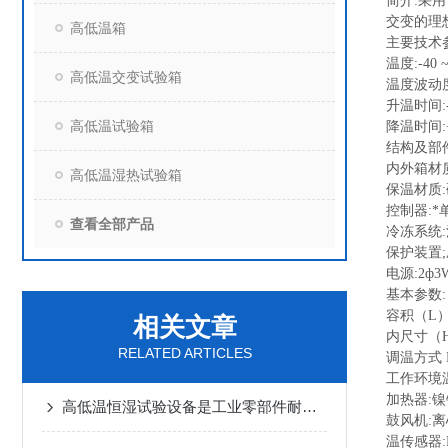
简介:
采用
交变的理
高低温箱
主要技术
温度:-40 
高低温交变试验箱
温度波动度
升温时间:-
高低温试验箱
降温时间:+
结构及部
内外箱材质
高低温湿热试验箱
保温材质
控制器:
查看全部产品
冷冻系统
保护装置;
电源:2ф3W
基本参数:
容积（L）:
相关文章
内尺寸（H*
RELATED ARTICLES
调温方式
工作环境温
加热器:
高低温恒湿试验设备是工业零部件耐湿检测设备
鼓风机:
温传感器: