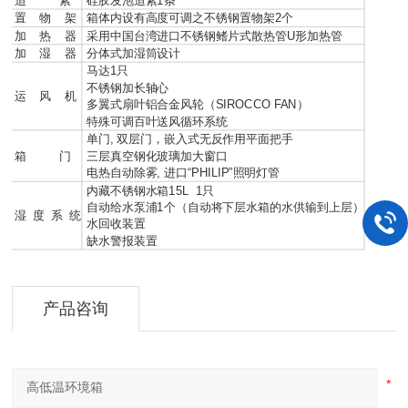
迫 紧
硅胶发泡迫紧1条
置 物 架
箱体内设有高度可调之不锈钢置物架2个
加 热 器
采用中国台湾进口不锈钢鳍片式散热管U形加热管
加 湿 器
分体式加湿筒设计
马达1只
不锈钢加长轴心
运 风 机
多翼式扇叶铝合金风轮（SIROCCO FAN）
特殊可调百叶送风循环系统
单门, 双层门，嵌入式无反作用平面把手
箱 门
三层真空钢化玻璃加大窗口
电热自动除雾, 进口“PHILIP”照明灯管
内藏不锈钢水箱15L 1只
自动给水泵浦1个（自动将下层水箱的水供输到上层）
湿 度 系 统
水回收装置
缺水警报装置
产品咨询