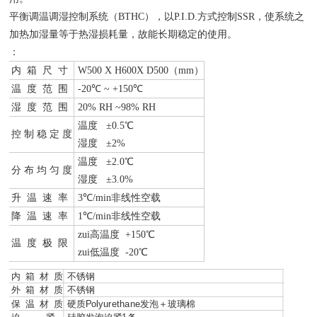
平衡调温调湿控制系统（BTHC），以P.I.D.方式控制SSR，使系统之
加热加湿量等于热湿损耗量，故能长期稳定的使用。
：
内 箱 尺 寸
W
500
X H600
X D
500
（mm）
温 度 范 围
-20
℃ ~ +1
50
℃
湿 度 范 围
20
% RH ~98% RH
温度 ±0.5℃
控 制 稳 定 度
湿度 ±2%
温度 ±2.0℃
分 布 均 匀 度
湿度 ±3.0%
升 温 速 率
3℃/min非线性空载
降 温 速 率
1℃/min非线性空载
zui高温度 +
150
℃
温 度 极 限
zui低温度
-20
℃
内 箱 材 质
不锈钢
外 箱 材 质
不锈钢
保 温 材 质
硬质Polyurethane发泡＋玻璃棉