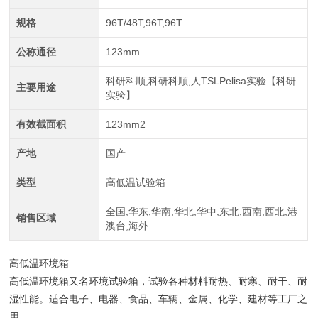
规格
96T/48T,96T,96T
公称通径
123mm
科研科顺,科研科顺,人TSLPelisa实验【科研
主要用途
实验】
有效截面积
123mm2
产地
国产
类型
高低温试验箱
全国,华东,华南,华北,华中,东北,西南,西北,港
销售区域
澳台,海外
高低温环境箱
高低温环境箱
又名环境试验箱，试验各种材料耐热、耐寒、耐干、耐
湿性能。适合电子、电器、食品、车辆、金属、化学、建材等工厂之
用。