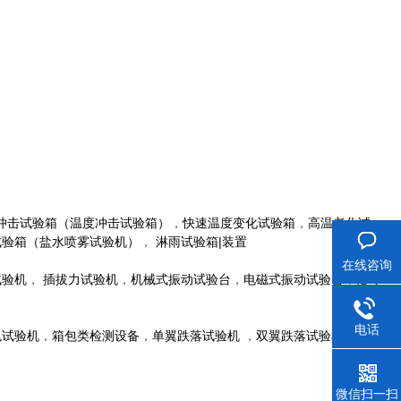
冲击试验箱（温度冲击试验箱）
，
快速温度变化试验箱
，
高温老化试
试验箱（盐水喷雾试验机
）
，
淋雨试验箱|装置
在线咨询
试验机
，
插拔力试验机
，
机械式振动试验台
，
电磁式振动试验台
，
落球
电话
色试验机
，
箱包类检测设备
，
单翼跌落试验机
，
双翼跌落试验机
，
模拟
微信扫一扫