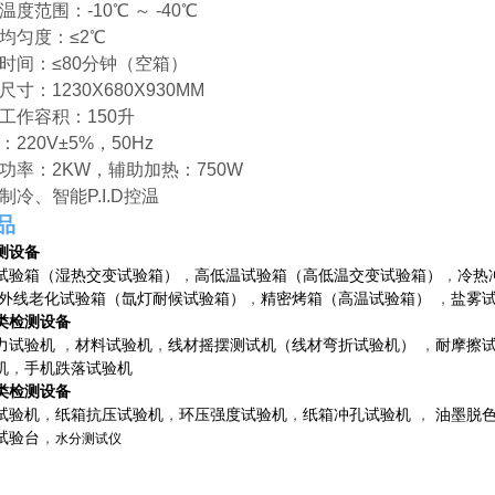
温度范围：-10℃ ～ -40℃
度均匀度：≤2℃
温时间：≤80分钟（空箱）
尺寸：1230X680X930MM
效工作容积：150升
：220V±5%，50Hz
入功率：2KW，辅助加热：750W
制冷、智能P.I.D控温
品
测设备
试验箱（湿热交变试验箱）
，
高低温试验箱（高低温交变试验箱）
，
冷热
外线老化试验箱（氙灯耐候试验箱）
，
精密烤箱（高温试验箱）
，
盐雾
类检测设备
力试验机
，
材料试验机
，
线材摇摆测试机
（
线材弯折试验机
）
，
耐摩擦
机
，
手机跌落试验机
类检测设备
试验机
，
纸箱抗压试验机
，
环压强度试验机
，
纸箱冲孔试验机
，
油墨脱
试验台
，
水分测试仪