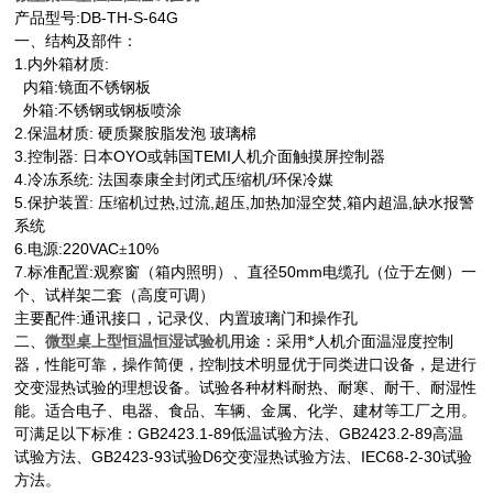
:DB-TH-S-64G
产品型号
一、结构及部件：
1.
:
内外箱材质
:
内箱
镜面不锈钢板
:
外箱
不锈钢或钢板喷涂
2.
:
保温材质
硬质聚胺脂发泡
玻璃棉
3.
:
OYO
TEMI
控制器
日本
或韩国
人机介面触摸屏控制器
4.
:
/
冷冻系统
法国泰康全封闭式压缩机
环保冷媒
5.
:
,
,
,
,
,
保护装置
压缩机过热
过流
超压
加热加湿空焚
箱内超温
缺水报警
系统
6.
:220VAC
10%
电源
±
7.
:
50mm
标准配置
观察窗（箱内照明）、直径
电缆孔（位于左侧）一
个、试样架二套（高度可调）
:
主要配件
通讯接口，记录仪、内置玻璃门和操作孔
微型桌上型恒温恒湿试验机
二、
用途：采用*人机介面温湿度控制
器，性能可靠，操作简便，控制技术明显优于同类进口设备，是进行
交变湿热试验的理想设备。试验各种材料耐热、耐寒、耐干、耐湿性
能。适合电子、电器、食品、车辆、金属、化学、建材等工厂之用。
GB2423.1-89
GB2423.2-89
可满足以下标准：
低温试验方法、
高温
GB2423-93
D6
IEC68-2-30
试验方法、
试验
交变湿热试验方法、
试验
方法。