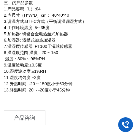
三、的产品参数：
1.
L
:64
产品容积（
）
2.
H*W*D
cm
40*40*40
内尺寸（
）
：
3.
:BTHC
调温方式
方式（平衡调温调湿方式）
4.
: 5~ 35
工作环境温度
度
5.
:
加热器
镍铬合金电热丝式加热器
6.
:
加湿器
浅槽式加热加湿器
7.
: PT100
温湿度传感器
干湿球传感器
8.
:
:- 20 ~ 150
温湿度范围
温度
30% ~ 98%RH
湿度：
9.
:
0.5
温度波动度
±
度
10.
:
1%RH
湿度波动度
±
11.
:
2
湿度均匀度
±
度
12.
: -20 ~ 150
60
升温时间
度小于
分钟
13.
: 20 ~ -20
45
降温时间
度小于
分钟
产品咨询