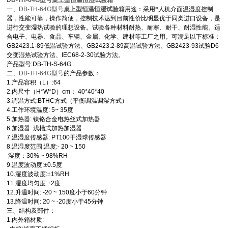
DB-TH-64G型号
桌上型恒温恒湿试验箱
一、
DB-TH-64G型号
桌上型恒温恒湿试验箱
用途：采用*人机介面温湿度控制
器，性能可靠，操作简便，控制技术达到目前性价比明显优于同类进口设备，是
进行交变湿热试验的理想设备。试验各种材料耐热、耐寒、耐干、耐湿性能。适
合电子、电器、食品、车辆、金属、化学、建材等工厂之用。可满足以下标准：
GB2423.1-89
低温试验方法、
GB2423.2-89
高温试验方法、
GB2423-93
试验
D6
交变湿热试验方法、
IEC68-2-30
试验方法。
产品型号
:DB-TH-S-64G
二、
DB-TH-64G型号
的产品参数：
1.
产品容积（
L
）
:64
2.
内尺寸（
H*W*D
）
cm
：
40*40*40
3.
调温方式
:BTHC
方式（平衡调温调湿方式）
4.
工作环境温度
: 5~ 35
度
5.
加热器
:
镍铬合金电热丝式加热器
6.
加湿器
:
浅槽式加热加湿器
7.
温湿度传感器
: PT100
干湿球传感器
8.
温湿度范围
:
温度
:- 20 ~ 150
湿度：
30% ~ 98%RH
9.
温度波动度
:
±
0.5
度
10.
湿度波动度
:
±
1%RH
11.
湿度均匀度
:
±
2
度
12.
升温时间
: -20 ~ 150
度小于
60
分钟
13.
降温时间
: 20 ~ -20
度小于
45
分钟
三、结构及部件：
1.
内外箱材质
: