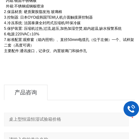
内箱
:
镜面不锈钢板
外箱
:
不锈钢或钢板喷涂
2.
保温材质
:
硬质聚胺脂发泡
玻璃棉
3.
控制器
:
日本
OYO
或韩国
TEMI
人机介面触摸屏控制器
4.
冷冻系统
:
法国泰康全封闭式压缩机
/
环保冷媒
5.
保护装置
:
压缩机过热
,
过流
,
超压
,
加热加湿空焚
,
箱内超温
,
缺水报警系统
6.
电源
:220VAC
±
10%
7.
标准配置
:
观察窗（箱内照明）、直径
50mm
电缆孔（位于左侧）一个、试样架
二套（高度可调）
主要配件
:
通讯接口，记录仪、内置玻璃门和操作孔
产品咨询