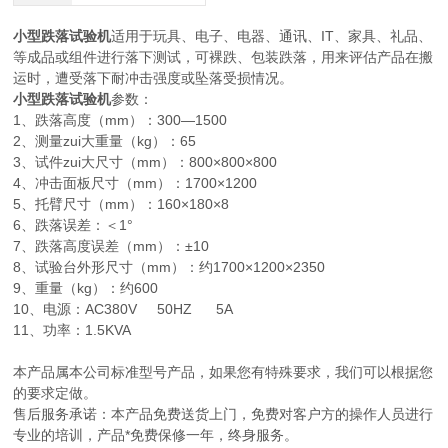
小型跌落试验机
适用于玩具、电子、电器、通讯、IT、家具、礼品、
等成品或组件进行落下测试，可裸跌、包装跌落，用来评估产品在搬
运时，遭受落下耐冲击强度或坠落受损情况。
小型跌落试验机
参数：
1、跌落高度（mm）：300—1500
2、测量zui大重量（kg）：65
3、试件zui大尺寸（mm）：800×800×800
4、冲击面板尺寸（mm）：1700×1200
5、托臂尺寸（mm）：160×180×8
6、跌落误差：＜1°
7、跌落高度误差（mm）：±10
8、试验台外形尺寸（mm）：约1700×1200×2350
9、重量（kg）：约600
10、电源：AC380V 50HZ 5A
11、功率：1.5KVA
本产品属本公司标准型号产品，如果您有特殊要求，我们可以根据您
的要求定做。
售后服务承诺：本产品免费送货上门，免费对客户方的操作人员进行
专业的培训，产品*免费保修一年，终身服务。