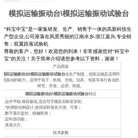
模拟运输振动台\模拟运输振动试验台
“
科宝中宝
”
是一家集研发、生产、销售于一体的高新科技生
产型企业
,
公司座落在风景秀丽的江南水乡
-
浙江嘉兴
,
专业销
售：双翼跌落试验机
尊敬的客户，您好！欢迎您的到来！非常感谢您对
“
科宝中
宝
”
的关注！关于简单介绍请您参考以下资料，谢谢！
产品用途
模拟运输振动台\模拟运输振动试验台
在生产制造，组装运输及适用环
境振动的能力，适用于电子、机电、光电、玩具、包装等各行各业的
研究、开发、品管、制造。
模拟运输振动台\模拟运输振动试验台
特点
1.运作平稳,噪音极低,适合写字楼及实验室安装;
2.*的滑轨结构设计,使得试样装夹方便、可靠；
3.数字显示监控，精确简便；
4.定时器功能；
5.美观大方。
技术参数