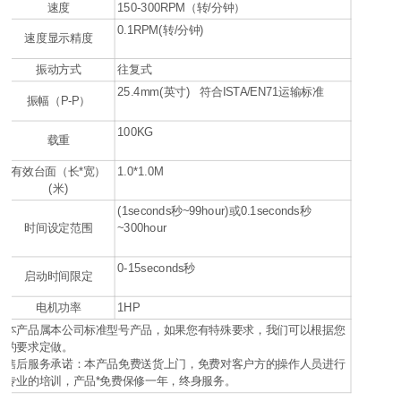
速度
150-300RPM（转/分钟）
0.1RPM(转/分钟)
速度显示精度
振动方式
往复式
25.4mm(英寸) 符合ISTA/EN71运输标准
振幅（P-P）
100KG
载重
有效台面（长*宽）
1.0*1.0M
(米)
(1seconds秒~99hour)或0.1seconds秒
时间设定范围
~300hour
0-15seconds秒
启动时间限定
电机功率
1HP
本产品属本公司标准型号产品，如果您有特殊要求，我们可以根据您
的要求定做。
售后服务承诺：本产品免费送货上门，免费对客户方的操作人员进行
专业的培训，产品*免费保修一年，终身服务。