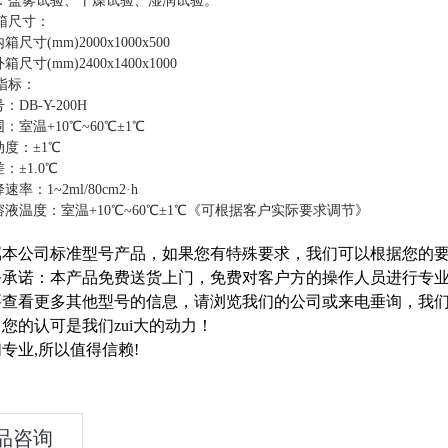
：盐雾试验、干燥试验、湿润试验。
箱尺寸：
尺寸(mm)2000x1000x500
尺寸(mm)2400x1400x1000
指标：
号：
DB
-Y-200H
：室温+10℃~60℃±1℃
度：±1℃
：±1.0℃
率：1~2ml/80cm2·h
液温度：室温+10℃~60℃±1℃《可根据客户实际要求调节》
属本公司标准型号产品，如果您有特殊要求，我们可以根据您的
务承诺：本产品免费送货上门，免费对客户方的操作人员进行专业
要查看更多其他型号的信息，请浏览我们的公司或来电垂询，我
您的认可是我们zui大的动力！
专业,所以值得信赖!
品咨询