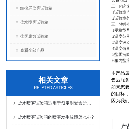
试验范围
二、
内外
触摸屏盐雾试验箱
1试验室内箱
2试验室外箱
盐水喷雾试验箱
三、
性能
1规格型
盐雾腐蚀试验箱
2温度范围
3温度波动
4温度偏差
查看全部产品
5盐雾沉降速
6箱内盐溶
本产品
相关文章
售后服
如果您
RELATED ARTICLES
的目标，
因为我们
盐水喷雾试验箱适用于预定耐受含盐大气元件或设备
盐水喷雾试验箱的喷雾发生故障怎么办?
产