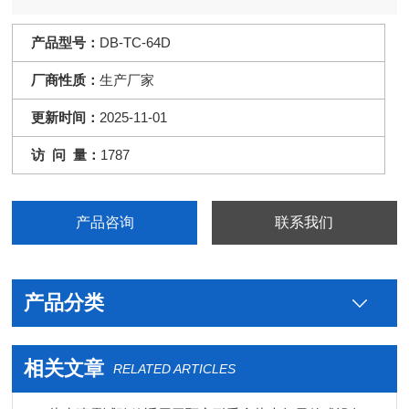
能，试验不中断。精密玻璃喷嘴经可调雾气，雾量之喷雾塔之锥
形分散器均匀落雾扩散，并自然落于试卡片，并保证无结晶盐阻
产品型号：
DB-TC-64D
塞。温度控制器使用数字显示，PID控制误差±0.1℃。双重超温
厂商性质：
生产厂家
保护，水位不足警示解保使用安全
更新时间：
2025-11-01
访 问 量：
1787
产品咨询
联系我们
产品分类
相关文章
RELATED ARTICLES