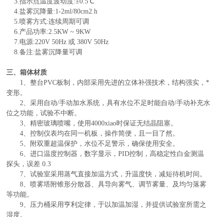
3.
指示点温度波动度
:
±
0.5
℃
4.
盐雾沉降量
:1-2ml/80cm2.h
5.
喷雾方式
:
连续周期可调
6.
产品功率
:2.5KW ~ 9KW
7.
电源
:220V 50Hz
或
380V 50Hz
8.
备注
:
盐雾沉降量可调
三、
箱体材质
1、整台PVC板制，内部采用先进的立体补强技术，结构强实，*
变形。
2、采用自动/手动加水系统，具有水位不足时能自动/手动补充水
位之功能，试验不中断。
3、精密玻璃喷嘴，使用4000xiao时保证无结晶阻塞。
4、控制仪表均在同一机板，操作简便，且一目了然。
5、附双重超温保护，水位不足警示，确保使用安全。
6、进口温度控制器，数字显示，PID控制，高稳定性白金测温
探头，误差 0.3
7、试验室采用蒸气直接加温方式，升温度快，减短待机时间。
8、喷雾塔附锥形分散器、具导向雾气、调节雾量、及均匀落雾
等功能。
9、压力桶采用亨利定律，于以加温加湿，并提供试验室所需之
湿度。