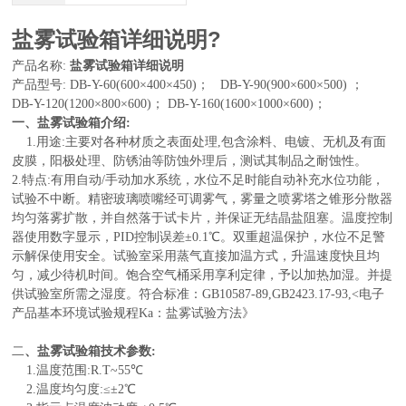
盐雾试验箱详细说明
?
盐雾试验箱详细说明
产品名称
:
产品型号
:
DB
-Y-60(600
×
400
×
450
)；
DB
-Y-90(900
×
600
×
500)
；
DB
-Y-120(1200
×
800
×
600)
；
DB
-Y-160(1600
×
1000
×
600)
；
一、盐雾试验箱介绍
:
1.
用途
:
主要对各种材质之表面处理,
包含涂料、电镀、无机及有面
皮膜，阳极处理、防锈油等防蚀外理后，测试其制品之耐蚀性。
2.
特点
:
有用自动
/
手动加水系统，水位不足时能自动补充水位功能，
试验不中断。精密玻璃喷嘴经可调雾气，雾量之喷雾塔之锥形分散器
均匀落雾扩散，并自然落于试卡片，并保证无结晶盐阻塞。温度控制
器使用数字显示，
PID
控制误差±
0.1
℃。双重超温保护，水位不足警
示解保使用安全。试验室采用蒸气直接加温方式，升温速度快且均
匀，减少待机时间。饱合空气桶采用享利定律，予以加热加湿。并提
供试验室所需之湿度。符合标准：
GB10587-89,GB2423.17-93,<
电子
产品基本环境试验规程
Ka
：盐雾试验方法》
二
、盐雾试验箱技术参数
:
1.
温度范围
:R.T~55
℃
2.
温度均匀度
:
≤±
2
℃