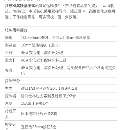
江苏双翼跌落测试机
满足运输条件下产品包装承受的能力，从而改
进、*包装设。本试验机采用双柱导向、液压缓冲、高度跌落次数可
置，工作稳定可靠，可实现棱、面、角跌落。
结构用料部分
底板
100×50mm槽钢，面部采用6mm铁板喷塑
测试台
10mm硬质铝板（进口）
主杆
45＃实心钢，表面热处理
主力杆
60＃实心丝杆配钢牙杯上落
45＃实心钢，表面热处理，两头配备产品六个及角固定角
夹具
码
控制部分
主力
进口1/2HP马达配20：1减速机1套
控制器
进口士林磁力索制及过载保护2套
总制
15A富士开关1个
行程开
日本进口行程开关2套
关
控制开
直径为25mm按钮5套
关