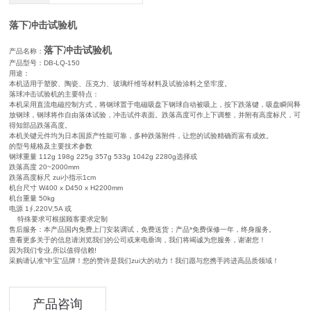
落下冲击试验机
落下冲击试验机
产品名称：
产品型号：DB-LQ-150
用途：
本机适用于塑胶、陶瓷、压克力、玻璃纤维等材料及试验涂料之坚牢度。
落球冲击试验机的主要特点：
本机采用直流电磁控制方式，将钢球置于电磁吸盘下钢球自动被吸上，按下跌落键，吸盘瞬间释
放钢球，钢球将作自由落体试验，冲击试件表面。跌落高度可作上下调整，并附有高度标尺，可
得知部品跌落高度。
本机关键元件均为日本国原产性能可靠，多种跌落附件，让您的试验精确而富有成效。
的型号规格及主要技术参数
钢球重量 112g 198g 225g 357g 533g 1042g 2280g选择或
跌落高度 20~2000mm
跌落高度标尺 zui小指示1cm
机台尺寸 W400 x D450 x H2200mm
机台重量 50kg
电源 1∮,220V,5A 或
特殊要求可根据顾客要求定制
售后服务：本产品国内免费上门安装调试，免费送货；产品*免费保修一年，终身服务。
查看更多关于
的信息请浏览我们的公司或来电垂询，我们将竭诚为您服务，谢谢您！
因为我们专业,所以值得信赖!
采购
请认准“中宝”品牌！您的赞许是我们zui大的动力！我们愿与您携手跨进高品质领域！
产品咨询