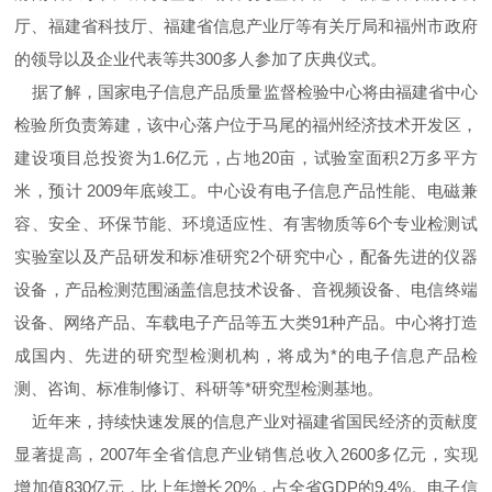
厅、福建省科技厅、福建省信息产业厅等有关厅局和福州市政府
的领导以及企业代表等共300多人参加了庆典仪式。
据了解，国家电子信息产品质量监督检验中心将由福建省中心
检验所负责筹建，该中心落户位于马尾的福州经济技术开发区，
建设项目总投资为1.6亿元，占地20亩，试验室面积2万多平方
米，预计 2009年底竣工。中心设有电子信息产品性能、电磁兼
容、安全、环保节能、环境适应性、有害物质等6个专业检测试
实验室以及产品研发和标准研究2个研究中心，配备先进的仪器
设备，产品检测范围涵盖信息技术设备、音视频设备、电信终端
设备、网络产品、车载电子产品等五大类91种产品。中心将打造
成国内、先进的研究型检测机构，将成为*的电子信息产品检
测、咨询、标准制修订、科研等*研究型检测基地。
近年来，持续快速发展的信息产业对福建省国民经济的贡献度
显著提高，2007年全省信息产业销售总收入2600多亿元，实现
增加值830亿元，比上年增长20%，占全省GDP的9.4%。电子信