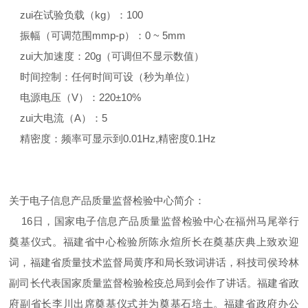
zui在试验负载（
kg）：100
振幅（可调范围
mmp-p）：0 ~ 5mm
zui大加速度：
20g（可调但不显示数值）
时间控制：任何时间可设
（秒为单位）
电源电压（
V）：220±10%
zui大电流（
A）：5
精密度：频率可显示到
0.01Hz,精密度0.1Hz
关于电子信息产品质量监督检验中心简介：
16日，国家电子信息产品质量监督检验中心在福州马尾举行
奠基仪式。福建省中心检验所陈永煊所长在奠基庆典上致欢迎
词，福建省质量技术监督局黄序和局长致词讲话，科技司侯玲林
副司长代表国家质量监督检验检疫总局到会作了讲话。福建省政
府副省长李川出席奠基仪式并为奠基石培土。福建省政府办公