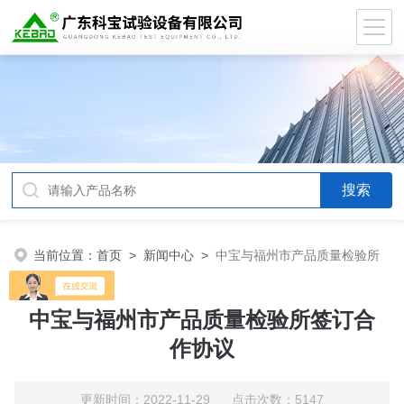
当前位置：
首页
>
新闻中心
>
中宝与福州市产品质量检验所
签订合作协议
中宝与福州市产品质量检验所签订合
作协议
更新时间：2022-11-29 点击次数：5147