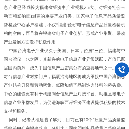
息产业已经成长为福建省经济中产业规模zui大、对经济社会带
动面和影响面zui宽的重要产业门类，国家电子信息产品质量监
督检验中心落户福建，不仅*福建省无*电子信息产品质量检验机
构的空白，而且将在福建省电子产业创新、形成产业集聚、带动
产业发展方面发挥积极作用。
中国台湾电子产业仅次于美国、日本，位居*三位。福建与中
国台湾仅一水之隔，其新兴的电子信息产业异常活跃，产值已跃
居国内前列，成为中国信息产业密集分布的重要地带之一。作为
对台信息产业对接门户，福厦沿海地区将成为承接中国台湾信息
产业结构升级和劳动密集、低附加值产品制造力转移的桥头堡。
中心的建设更有利于构建闽台信息产业对接平台、助推区域电子
信息产业集群发展，为促进海峡西岸经济区建设提供积极的技术
支撑和服务。
同时，记者从福建省了解到，目前已有10个*质量产品质量监
督检验中心在福建落户，分别为：国家塑料制品质量监督检验中