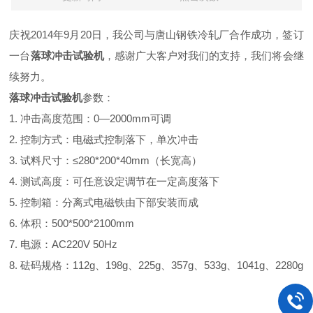
庆祝2014年9月20日，我公司与唐山钢铁冷轧厂合作成功，签订
一台
落球冲击试验机
，感谢广大客户对我们的支持，我们将会继
续努力。
落球冲击试验机
参数：
1.
冲击高度范围：0
—
2000
mm
可调
2. 控制方式：电磁式控制落下，单次冲击
3. 试料尺寸：
≤280*200*40mm（长宽高）
4. 测试高度：可任意设定调节在一定高度落下
5. 控制箱：分离式电磁铁由下部安装而成
6. 体积：500
*
500
*
2
1
00mm
7. 电源：
AC220V 50Hz
8. 砝码规格：112
g、
198
g、
225
g、
3
57g、
533
g、
1041
g、
2280g