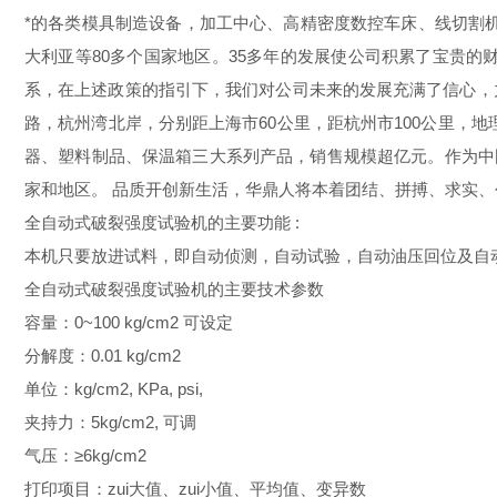
*的各类模具制造设备，加工中心、高精密度数控车床、线切割机
大利亚等80多个国家地区。35多年的发展使公司积累了宝贵
系，在上述政策的指引下，我们对公司未来的发展充满了信心，
路，杭州湾北岸，分别距上海市60公里，距杭州市100公里，
器、塑料制品、保温箱三大系列产品，销售规模超亿元。作为中国
家和地区。 品质开创新生活，华鼎人将本着团结、拼搏、求实
全自动式破裂强度试验机的主要功能 :
本机只要放进试料，即自动侦测，自动试验，自动油压回位及自
全自动式破裂强度试验机的主要技术参数
容量：0~100 kg/cm2 可设定
分解度：0.01 kg/cm2
单位：kg/cm2, KPa, psi,
夹持力：5kg/cm2, 可调
气压：≥6kg/cm2
打印项目：zui大值、zui小值、平均值、变异数