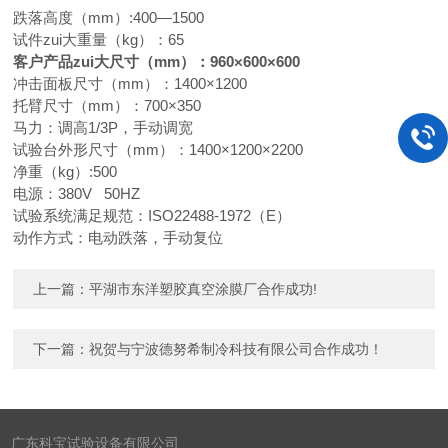
跌落高度（mm）:400—1500
试件zui大重量（kg）：65
客户产品zui大尺寸（mm）：960×600×600
冲击面板尺寸（mm）：1400×1200
托臂尺寸（mm）：700×350
马力：调高1/3P，手动调宽
试验台外形尺寸（mm）：1400×1200×2200
净重（kg）:500
电源：380V 50HZ
试验系统满足规范：ISO22488-1972（E）
动作方式：电动跌落，手动复位
上一篇：
平湖市东洋塑胶真空涂膜厂合作成功!
下一篇：
祝贺与宁波德努希制冷科技有限公司合作成功！
广东科宝试验设备有限公司