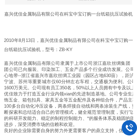
嘉兴优佳金属制品有限公司在科宝中宝订购一台纸箱抗压试验机
2010年8月13日，嘉兴优佳金属制品有限公司在科宝中宝订购一
台纸箱抗压试验机，型号：ZB-KY
嘉兴优佳金属制品有限公司隶属于上市公司浙江嘉欣丝绸集团（股票
团公司已向服装、印染加工、五金产品多个行业成功发展。公司成立
心地带--浙江省嘉兴市嘉欣丝绸工业园（园区占地630亩），距沪
宁波、苏州等重要城市仅60分钟左右车程，交通极为便利。公司现
1600万美元。公司现有员工350名，50%以上人员拥有中专及以
优佳致力于打造五金行业内领xian的先进制造基地。公司专业生
饰五金、箱包扣具、家具五金等五金配件及各种组合件，产品主
100多台自动化冲压设备，两条焊接自动线和两条涂装生产线，
断探索和总结适合自己的管理模式，健全规范管理制度，实行"以
的科研开发能力、稳定的制程控制能力、*的服务体系及稳固的团
进步，深受消费市场的信赖和欢迎。
良好的企业除需要自身的努力外更需要客户的鼎立支持，优佳愿