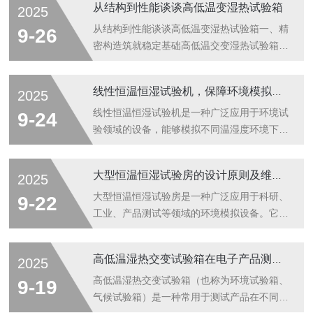
从结构到性能谈谈高低温变湿热试验箱
2025
以及温度变化，评估不同材料、涂层或组件的
耐腐蚀性。这种试验箱被广泛应用于电子产
从结构到性能谈谈高低温变湿热试验箱一、精
9-26
品、汽车配件、金属材料等领域。工作原理是
密构造筑就稳定基础高低温交变湿热试验箱采
通过将氯化钠溶液（盐水）通过加热设备雾化
用双层不锈钢板焊接而成的箱体结构，内层为
成微小水滴，然后通过控制温湿度，模拟环境
镜面抛光处理以减少灰尘附着，外层则经过喷
线性恒温恒湿试验机，保障环境模拟可靠性
2025
中的腐蚀情况。试验箱内的温度、湿度、盐雾
塑防腐处理增强耐用性。隔热层填充高密度聚
浓度和喷雾方式都会影响腐蚀的速度和程度，
氨酯发泡材料，确保优异的保温效果。观察窗
线性恒温恒湿试验机是一种广泛应用于环境试
9-24
从而对试验材料进行评价。试验过程中，设备
采用多层中空玻璃设计，既保证良好的可视性
验领域的设备，能够模拟不同温湿度环境下对
会...
又避免结露现象干扰测试过程。内部设置可调
产品的影响，从而测试产品的性能、质量和可
节式样品架，支持不同尺寸试件的灵活安装，
靠性。它通常用于材料、电子产品、机械部
大型恒温恒湿试验房的设计原则及维护管理方式
2025
同时配备强制对流风机系统，保证腔体内温度
件、半导体、光电元件等产品的研发、生产和
场均匀分布。控制系统是设备的“大脑”，通常
质量控制过程中，帮助企业检测和评估其产品
大型恒温恒湿试验房是一种广泛应用于科研、
9-22
由PLC模块、触摸屏人机界面和各类传感...
在各种环境条件下的适应能力和稳定性。线性
工业、产品测试等领域的环境模拟设备。它能
恒温恒湿试验机的工作原理：1.温度控制：试
够精确调节并维持温度和湿度在设定的范围
验机通过加热系统和冷却系统调节温度，以模
内，从而模拟各种环境条件下的实际使用场
高低温湿热交变试验箱在电子产品测试中的应用
2025
拟各种特殊环境。例如，电子产品可能会在高
景。试验房在电子、机械、化学、制药等多个
温环境下工作，而机械部件则可能在寒冷的天
行业中都具有重要应用，尤其是在产品耐久
高低温湿热交变试验箱（也称为环境试验箱、
9-19
气中使用。2.湿度控制：湿度控制系统通过...
性、可靠性和安全性测试中起着至关重要的作
气候试验箱）是一种常用于测试产品在不同环