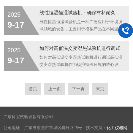
用。大型恒温恒湿试验房的设计原则：1.温湿
境条件下的性能和稳定性的设备。它通过模拟
度控制恒温恒湿试验房的核心功能是精确调节
高温、低温、高湿度、低湿度等环境条件，来
线性恒温恒湿试验机：确保材料耐久性与稳定性
2025
并稳定控制温度与湿度。这要求系统能够实时
评估产品在实际使用中的可靠性和耐久性。该
监测和调节内部环境参数，确保温度和湿度不
设备广泛应用于电子、家电、汽车、航空、通
线性恒温恒湿试验机是一种广泛应用于环境测
9-17
偏离设定值。控制系统通常采用PID控制算
信、照明等行业，尤其在产品的研发、质量控
试领域的设备，主要用于模拟产品在不同温湿
法，...
制及生产过程中起到至关重要的作用。高低温
度条件下的使用环境，评估其在长期使用过程
湿热交变试验箱的关键特点：1.高精度控制：
中可能出现的性能变化。这种试验机通常用于
如何对高低温交变湿热试验机进行调试
2025
试验箱内的温度、湿度可以精确控制，满足不
电子产品、汽车部件、材料等的可靠性测试，
同产品测试需求。2.广泛的温度范围：
帮助企业确保产品能够在复杂环境条件下保持
如何对高低温交变湿热试验机进行调试高低温
9-17
从-70°C到+150°C（甚至更广）不等...
稳定的工作性能。线性恒温恒湿试验机的工作
交变湿热试验机作为模拟特殊环境的核心设
原理：1.温度控制：试验机采用高精度的温度
备，其调试质量直接影响试验结果的准确性与
传感器和调节系统，通过加热和冷却装置来维
设备寿命。以下从前期准备、核心系统调试、
持试验箱内的温度在设定范围内。常见的温度
参数校验及安全确认四方面展开标准化调试流
首页
上一页
下一页
末页
调节装置包括电加热器和压缩机冷却系统，配
程。一、调试前准备工作1.环境适配性检查-
合PID控制技术，确保温度控制的精确度...
确保实验室供电电压稳定(±5%波动范围内)，
接地电阻-设备周围预留≥80cm维护空间，通
风口无遮挡物；-水源需采用去离子水或纯净
广东科宝试验设备有限公司
水，水质电导率≤5μS/cm，避免杂质堵塞加湿
公司地址：广东省东莞市东城区狮环路15号 技术支持：
化工仪器网
器。2.机械结构初检-检查箱体密封条完整