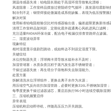
测温传感器失准：铂电阻长期处于高湿环境导致氧化漂移；
风道阻塞：工作室样品摆放过密阻碍空气循环；蒸发器结霜影响
制冷剂不足：铜管焊接处微漏造成系统缺氟，表现为低压报警频
解决对策
使用标准铂电阻校验仪比对传感器输出值，偏差超限更换新传感
清理工作室样品架间距，定期化霜并疏通离心风机进风口滤网；
充注适量R404A环保冷媒，配合电子检漏仪排查管路焊点渗漏。
二、湿度波动异常
现象特征
相对湿度显示值剧烈跳动，或始终达不到设定湿度下限。
关键症结
水位控制器失灵：浮球阀卡滞导致水箱补水不及时；
加湿管堵塞：水质杂质沉积于蒸汽发生器不锈钢管道；
干燥过滤器失效：再生塔分子筛饱和失去除湿能力。
处置方案
拆解清洗水位浮球组件，更换去离子水作为水源；
用压缩空气反向吹扫加湿管路，必要时更换316L不锈钢加湿管；
每季度更换干燥过滤器滤芯，重启后执行96小时连续空载除湿测
三、压缩机频繁启停
异常表现
压缩机刚启动即停机，伴随高压压力开关跳脱。