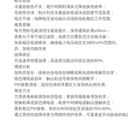
根本原因
冷凝器散热不良：翅片间隙积满灰尘降低换热效率；
毛细管冰堵：制冷剂含水量超标形成冰晶阻塞节流装置；
电压不稳：电网电压波动超出压缩机电机额定工作范围。
修复措施
每月用软毛刷清理冷凝器翅片，保持通风距离≥50cm；
更换分子筛干燥过滤器，抽真空后重新充注合格冷媒；
加装稳压电源模块，确保输入电压稳定在380V±5%范围内。
四、加热功能失效
故障表征
升温速率明显放缓，高温度仅能达到设定值的80%。
溯源分析
加热管老化：镍铬合金电热丝烧断或氧化镁粉绝缘层击穿；
固态继电器损坏：触点粘连导致加热回路断开；
PID参数漂移：温控仪表程序紊乱引发加热比例失调。
整改方法
万用表逐根检测加热管阻值，更换同规格备用加热管；
替换欧姆龙固态继电器，检查中间继电器触点接触状态；
重新整定PID参数，将积分时间缩短至原值的70%-80%。
通过系统性故障排查与周期性维护保养，可显著提升试验箱的稳定