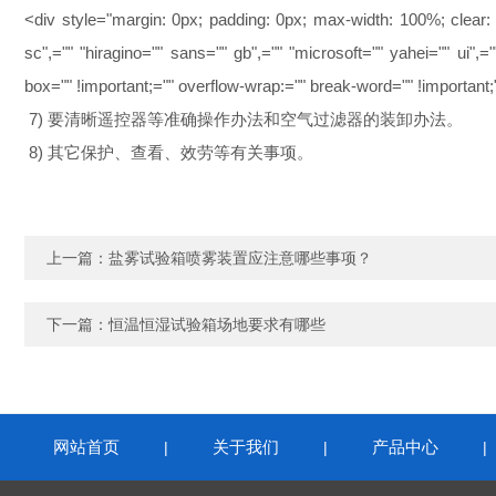
<div style="margin: 0px; padding: 0px; max-width: 100%; clear: 
sc",="" "hiragino="" sans="" gb",="" "microsoft="" yahei="" ui",=""
box="" !important;="" overflow-wrap:="" break-word="" !important;
7) 要清晰遥控器等准确操作办法和空气过滤器的装卸办法。
8) 其它保护、查看、效劳等有关事项。
上一篇：
盐雾试验箱喷雾装置应注意哪些事项？
下一篇：
恒温恒湿试验箱场地要求有哪些
网站首页
关于我们
产品中心
|
|