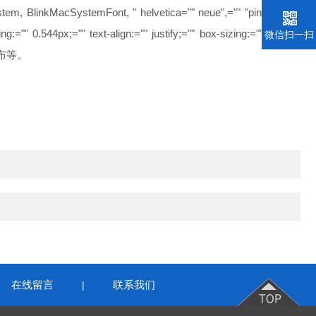
ystem, BlinkMacSystemFont, " helvetica="" neue",="" "pingfang=""
ng:="" 0.544px;="" text-align:="" justify;="" box-sizing:="" border-
微信扫一扫
布等。
在线留言
联系我们
|