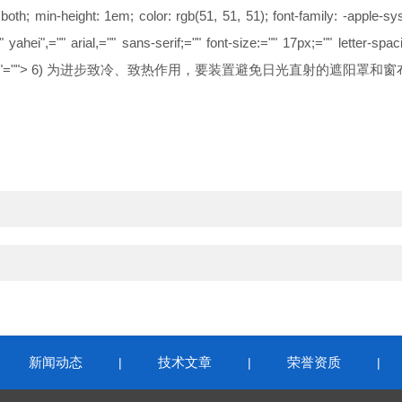
both; min-height: 1em; color: rgb(51, 51, 51); font-family: -apple-s
 yahei",="" arial,="" sans-serif;="" font-size:="" 17px;="" letter-spaci
"="">
6) 为进步致冷、致热作用，要装置避免日光直射的遮阳罩和窗
新闻动态
技术文章
荣誉资质
|
|
|
|