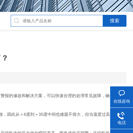
了？
警报的缘故和解决方案，可以快速合理的处理常见故障，确保试验箱
在线咨询
，因此从＋6度到＋35度中间也难题不很大，但当溫度过高时，则非
电话