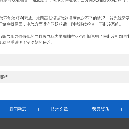
胀阀或毛细管、储液瓶等等制冷元件组成，当冷凝风扇故障或损坏时，
不能够顺利完成。就同高低温试验箱温度稳定不了的情况，首先就需要
开始查找原因，电气方面没有问题的话，则就继续检查一下制冷系统。
气压力值偏低的而且吸气压力呈现抽空状态折旧说明了主制冷机组的制
则就严重说明了制冷剂的缺乏。
哪些
新闻动态
技术文章
荣誉资质
|
|
|
|