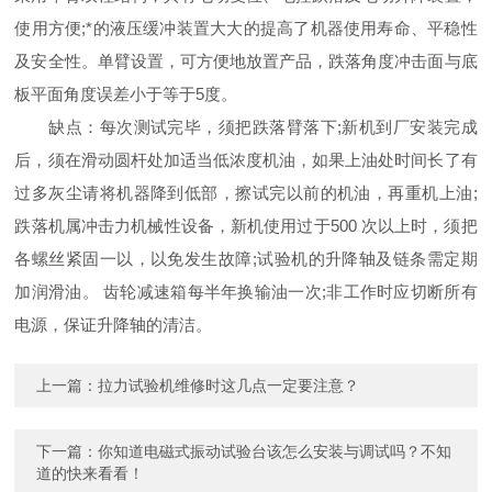
使用方便;*的液压缓冲装置大大的提高了机器使用寿命、平稳性
及安全性。单臂设置，可方便地放置产品，跌落角度冲击面与底
板平面角度误差小于等于5度。
缺点：每次测试完毕，须把跌落臂落下;新机到厂安装完成
后，须在滑动圆杆处加适当低浓度机油，如果上油处时间长了有
过多灰尘请将机器降到低部，擦试完以前的机油，再重机上油;
跌落机属冲击力机械性设备，新机使用过于500 次以上时，须把
各螺丝紧固一以，以免发生故障;试验机的升降轴及链条需定期
加润滑油。 齿轮减速箱每半年换输油一次;非工作时应切断所有
电源，保证升降轴的清洁。
上一篇：
拉力试验机维修时这几点一定要注意？
下一篇：
你知道电磁式振动试验台该怎么安装与调试吗？不知
道的快来看看！