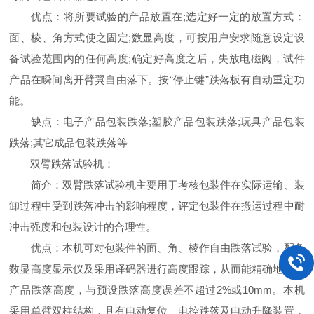
优点：将所要试验的产品放置在;选定好一定的放置方式：
面、棱、角方式使之固定;数显高度，可按用户安求随意设定设
备试验范围内的任何高度;确定好高度之后，失放电磁阀，试件
产品在瞬间离开臂翼自由落下。按“停止键”跌落板有自动重定功
能。
缺点：电子产品包装跌落;塑胶产品包装跌落;玩具产品包装
跌落;其它成品包装跌落等
双臂跌落试验机：
简介：双臂跌落试验机主要用于考核包装件在实际运输、装
卸过程中受到跌落冲击的影响程度，评定包装件在搬运过程中耐
冲击强度和包装设计的合理性。
优点：本机可对包装件的面、角、棱作自由跌落试验，配备
数显高度显示仪及采用译码器进行高度跟踪，从而能精确地给出
产品跌落高度，与预设跌落高度误差不超过2%或10mm。本机
采用单臂双柱结构，具有电动复位、电控跌落及电动升降装置，